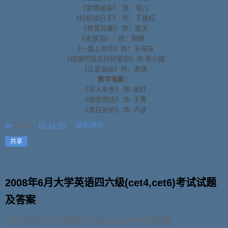
《爱情滋味》
饰：雪儿
《好好过日子》
饰：于建红
《智慧风暴》
饰：夏天
《老娘泪》
饰：陶娜
《一路上有你》饰：王梓钰
《结婚吧我会好好爱你》饰:黄小甜
《让爱自由》饰：美琪
数字电影：
《军人本色》 饰: 姬红
《极度燃烧》 饰: 于菁
《黑白对抗》 饰: 卢波
lin
时间：
16:16:00
没有评论:
共享
2008年6月大学英语四六级(cet4,cet6)考试试题
及答案
2008年6月大学英语四六级(cet4,cet6)考试答案