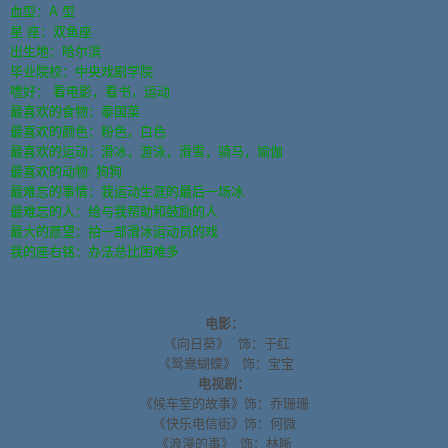
血型：A
型
星
座：双鱼座
出生地：哈尔滨
毕业院校：中央戏剧学院
嗜好：
看电影，看书，运动
最喜欢的食物：泰国菜
最喜欢的颜色：粉色，白色
最喜欢的运动：滑冰，游泳，滑雪，骑马，瑜伽
最喜欢的动物: 狗狗
最难忘的事情：我运动生涯的最后一场冰
最难忘的人：给与我帮助和鼓励的人
最大的愿望：拍一部滑冰运动员的戏
我的座右铭：办法总比困难多
电影：
《向日葵》
饰：于红
《鸳鸯蝴蝶》
饰：宝宝
电视剧：
《候车室的故事》饰：乔珊珊
《快乐电信街》饰：何微
《浪漫的事》
饰：林晰