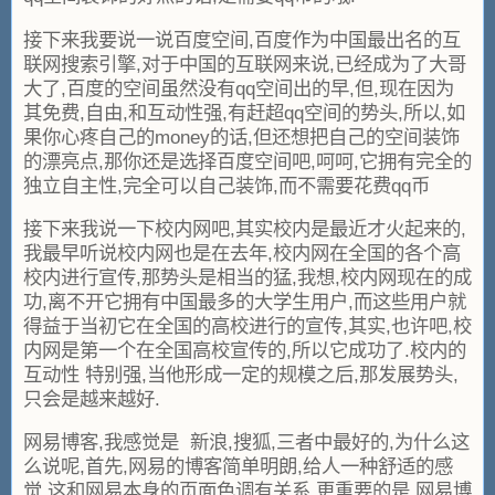
接下来我要说一说百度空间,百度作为中国最出名的互
联网搜索引擎,对于中国的互联网来说,已经成为了大哥
大了,百度的空间虽然没有qq空间出的早,但,现在因为
其免费,自由,和互动性强,有赶超qq空间的势头,所以,如
果你心疼自己的money的话,但还想把自己的空间装饰
的漂亮点,那你还是选择百度空间吧,呵呵,它拥有完全的
独立自主性,完全可以自己装饰,而不需要花费qq币
接下来我说一下校内网吧,其实校内是最近才火起来的,
我最早听说校内网也是在去年,校内网在全国的各个高
校内进行宣传,那势头是相当的猛,我想,校内网现在的成
功,离不开它拥有中国最多的大学生用户,而这些用户就
得益于当初它在全国的高校进行的宣传,其实,也许吧,校
内网是第一个在全国高校宣传的,所以它成功了.校内的
互动性 特别强,当他形成一定的规模之后,那发展势头,
只会是越来越好.
网易博客,我感觉是 新浪,搜狐,三者中最好的,为什么这
么说呢,首先,网易的博客简单明朗,给人一种舒适的感
觉,这和网易本身的页面色调有关系,更重要的是,网易博