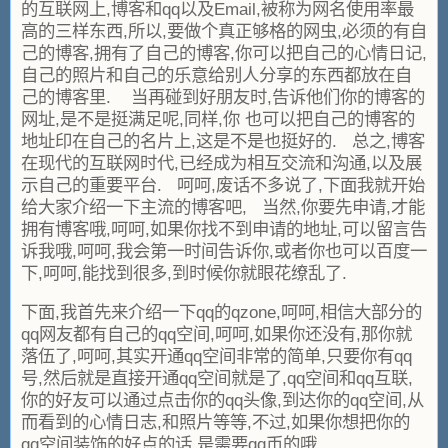
的互联网上,博客和qq以及Email,被称为网名使用率最
高的三样东西,所以,要做个真正够格的网虫,必须的有自
己的博客,拥有了自己的博客,你可以把自己的心情日记,
自己的照片和自己的乐意给别人分享的东西都放在自
己的博客里. 当再碰到好朋友时,告诉他们你的博客的
网址,是不是挺满足呢,同样,你 也可以把自己的博客的
地址印在自己的名片上,这是不是也挺好的. 总之,博客
在现代的互联网时代,已经成为相互交流和沟通,以及展
示自己的重要平台. 呵呵,废话不多说了,下面我就开始
给大家介绍一下主流的博客吧, 当然,你要先申请,才能
拥有博客哦,呵呵,如果你找不到申请的地址,可以留言告
诉我哦,呵呵,我会第一时间告诉你,或者你也可以百度一
下,呵呵,能找到很多,到时候你就眼花缭乱了.
下面,我首先来介绍一下qq的qzone,呵呵,相信大部分的
qq网友都有自己的qq空间,呵呵,如果你还没有,那你就
落伍了,呵呵,其实开通qq空间非常的简单,只要你有qq
号,然后就是直接开通qq空间就是了,qq空间和qq互联,
你的好友可以通过点击你的qq头像,到达你的qq空间,从
而看到的心情日志,和照片等等,不过,如果你想把你的
qq空间装饰的好点的话,是需要qq币的哦.