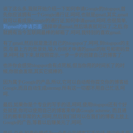
说了这么多,我就开始介绍一下如何申请Google的blogspot,首
先你应该拥有一个Google通行证,呵呵,也就是gmail,其实,gmail
就可以看成是Google的通行证,如何申请gmail,呵呵,也很简单,
到gmail的申请页面
,选择申请gmail,然后填表就可以了,之后,你
就拥有当今互联网最棒的邮箱了,呵呵,我特别的喜欢gmail.
有了gmail,然后就是激活自己的blogspot了,呵呵,到blogspot的主
页,在最上方的登录处,输入你刚才申请的gmail的帐号和密码登
录,呵呵,接下来,就按照提示,一步一步的创建自己的博客了.
也许你会感觉blogspot会有点死板,但当你用的时间长了的时
候,你就会发现,其实它挺棒的.
因为属于Google的产品,所以,它可以自动帮你提交你的博客给
Google,而且自动生成sitemap.所有这一切都不用自己忙活,呵
呵.
最后,如果你是个专业的写手的话,呵呵,使用blogspot还有个好
处就是,你可以使用自己的博客来申请Google adsense, 而且通
过的概率非常的大,呵呵,然后我们就可以在我们的博客上放上
Google的广告,等着以后赚美元了,呵呵,