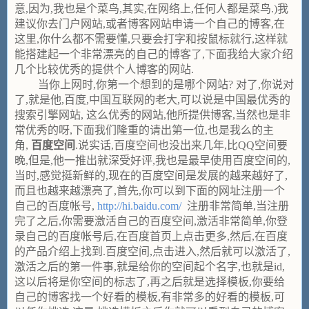
意,因为,我也是个菜鸟,其实,在网络上,任何人都是菜鸟.)我
建议你去门户网站,或者博客网站申请一个自己的博客,在
这里,你什么都不需要懂,只要会打字和按鼠标就行,这样就
能搭建起一个非常漂亮的自己的博客了,下面我给大家介绍
几个比较优秀的提供个人博客的网站.
当你上网时,你第一个想到的是哪个网站? 对了,你说对
了,就是他,百度,中国互联网的老大,可以说是中国最优秀的
搜索引擎网站, 这么优秀的网站,他所提供博客,当然也是非
常优秀的呀,下面我们隆重的请出第一位,也是我么的主
角,
百度空间
.说实话,百度空间也没出来几年,比QQ空间要
晚,但是,他一推出就深受好评,我也是最早使用百度空间的,
当时,感觉挺新鲜的,现在的百度空间是发展的越来越好了,
而且也越来越漂亮了,首先,你可以到下面的网址注册一个
自己的百度帐号,
http://hi.baidu.com/
注册非常简单,当注册
完了之后,你需要激活自己的百度空间,激活非常简单,你登
录自己的百度帐号后,在百度首页上点击更多,然后,在百度
的产品介绍上找到.百度空间,点击进入,然后就可以激活了,
激活之后的第一件事,就是给你的空间起个名字,也就是id,
这以后将是你空间的标志了,再之后就是选择模板,你要给
自己的博客找一个好看的模板,有非常多的好看的模板,可