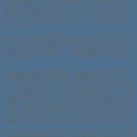
常重要的就是Google 本身的博客,blogspot,也可以放置广告,
其大部分都用来放置Google的adsense了,除了这些,还有好多
博客也都支持放置阿里妈妈的广告,这也是现在比较流行的一
种方式,不过好像是刚刚开始流行.哦,对了,天涯的博客好像也
支持放置广告.
说了这么多,也许,你开始着急了,为什么没有提到百度空间等博
客呢,在这里只能说声抱歉了,百度空间和qq空间等一系列的博
客暂时还是不支持放置自定义广告的,但是qq的空间好像,现在
支持放置qq官方推广的广告. 这可能是百度空间以后的发展
方向.
但,在这里,假如,你已经拥有了人气非常不错的百度空间,或者
网易和搜狐的博客,不想放弃换了博客重新再来,该怎么办
呢? 呵呵,我这里还有一个选择.就是,不放弃现在已经拥有的
人气旺的博客,另外再申请一个其他的支持放置自定义广告的
博客,然后呢,用你这个人气旺盛的博客来带动你刚刚申请的这
个博客, 其实,这根做友情链接有点相似,但是,我们要做到把这
个现在人气很旺的博客的浏览转移到自己的刚刚申请的博客,
仅仅做友情链接是不行的,我们可以在以前的博文里加入你现
在博客网址,或者通过各种方式引导浏览者到达你的新的博客.
其实,在我刚刚接触到网赚的时候,就看到很多的牛人,在利用门