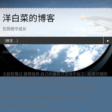
洋白菜的博客
在网络中成长
▼
2008年6月29日星期日
近期方向
之前犹豫过,曾想放弃,自己的确有点坚持不住了, 后来仔细的
想想,主要的原因还在于自己涉及的方面太多了,所以,会.......
最近想了想,决定,打算从基础练习,不再去涉及的太多了
想主要学习php中的word[pess和asp中的马克思
暑假想多看看这方面的书籍