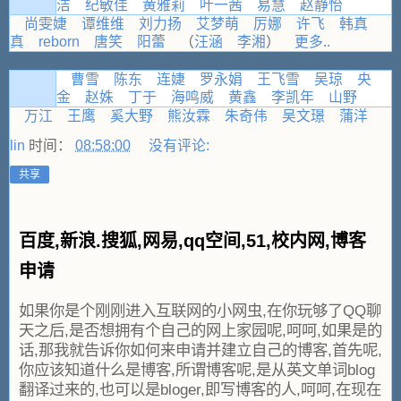
洁
纪敏佳
黄雅莉
叶一茜
易慧
赵静怡
尚雯婕
谭维维
刘力扬
艾梦萌
厉娜
许飞
韩真
真
reborn
唐笑
阳蕾
（
汪涵
李湘
）
更多..
曹雪
陈东
连婕
罗永娟
王飞雪
吴琼
央
金
赵姝
丁于
海鸣威
黄鑫
李凯年
山野
万江
王鹰
奚大野
熊汝霖
朱奇伟
吴文璟
蒲洋
lin
时间：
08:58:00
没有评论:
共享
百度,新浪.搜狐,网易,qq空间,51,校内网,博客
申请
如果你是个刚刚进入互联网的小网虫,在你玩够了QQ聊
天之后,是否想拥有个自己的网上家园呢,呵呵,如果是的
话,那我就告诉你如何来申请并建立自己的博客,首先呢,
你应该知道什么是博客,所谓博客呢,是从英文单词blog
翻译过来的,也可以是bloger,即写博客的人,呵呵,在现在