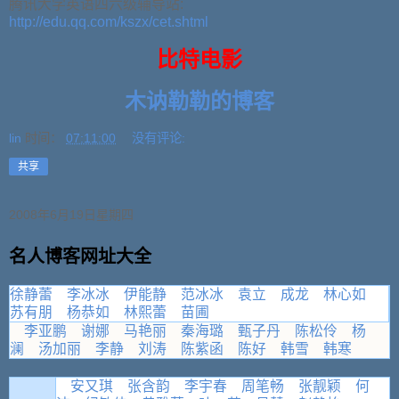
腾讯大学英语四六级辅导站:
http://edu.qq.com/kszx/cet.shtml
比特电影
木讷勒勒的博客
lin
时间：
07:11:00
没有评论:
共享
2008年6月19日星期四
名人博客网址大全
徐静蕾
李冰冰
伊能静
范冰冰
袁立
成龙
林心如
苏有朋
杨恭如
林熙蕾
苗圃
李亚鹏
谢娜
马艳丽
秦海璐
甄子丹
陈松伶
杨
澜
汤加丽
李静
刘涛
陈紫函
陈好
韩雪
韩寒
安又琪
张含韵
李宇春
周笔畅
张靓颖
何