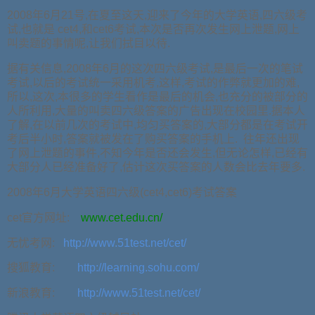
2008年6月21号,在夏至这天,迎来了今年的大学英语,四六级考
试,也就是 cet4,和cet6考试,本次是否再次发生网上泄题,网上
叫卖题的事情呢,让我们拭目以待.
据有关信息,2008年6月的这次四六级考试,是最后一次的笔试
考试,以后的考试统一采用机考,这样,考试的作弊就更加的难,
所以,这次,本很多的学生看作是最后的机会,也充分的被部分的
人所利用,大量的叫卖四六级答案的广告出现在校园里.据本人
了解,在以前几次的考试中,均匀买答案的,大部分都是在考试开
考后半小时,答案就被发在了购买答案的手机上. 往年还出现
了网上泄题的事件,不知今年是否还会发生,但无论怎样,已经有
大部分人已经准备好了,估计这次买答案的人数会比去年要多.
2008年6月大学英语四六级(cet4,cet6)考试答案
cet官方网址:
www.cet.edu.cn/
无忧考网:
http://www.51test.net/cet/
搜狐教育:
http://learning.sohu.com/
新浪教育:
http://www.51test.net/cet/