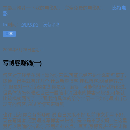
在最后推荐一下我的电影站, 完全免费的电影站,
比特电
影
lin
时间：
05:53:00
没有评论:
共享
2008年6月26日星期四
写博客赚钱(一)
博客对于经常在网上漂的你来说,可能已经不是什么新鲜事了,
随便一出手就有好几个,什么新浪博客,搜狐博客,网易博客,等
等,但是对于写博客赚钱,你是否了解呢. 可能你很早就听说过,
但具体该怎么通过自己一股脑申请回来的博客来赚钱,可能就
比较模棱两可了. 下面,我将具体的给你介绍一下如何通过自己
现有的博客,通过写博客来赚钱.
也许,此刻你会有所疑虑,说,自己文采不好,以前作文都写不好,
现在写博客,还要通过写博客来赚钱, 是不是不现实呀. 在这里
我可以明确的告诉你,不用担心这点. 其实,写博客,并不是让你