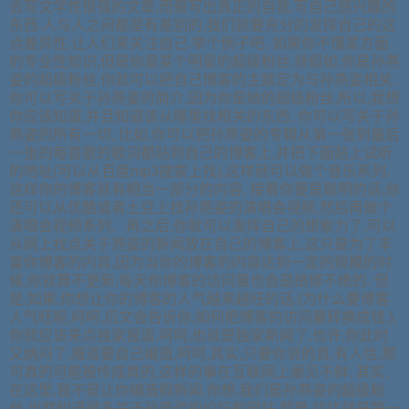
去写文学性很强的文章,而是写出真正的自我.写自己感兴趣的
东西.人与人之间都是有差别的,我们就要充分的发挥自己的这
点差异性,让人们来关注自己.举个例子吧, 如果你不懂某方面
的专业性知识,但是你是某个明星的超级粉丝.就假如,你是孙燕
姿的超级粉丝,你就可以把自己博客的主题定为与孙燕姿相关.
你可以写关于孙燕姿的简介,因为你是她的超级粉丝,所以,我想
你应该知道,并且知道该从哪里找相关的东西, 你可以写关于孙
燕姿的所有一切, 比如,你可以把孙燕姿的专辑从第一张到最后
一张的每首歌的歌词都贴到自己的博客上,并把下面贴上试听
的地址(可以从百度mp3搜索上找),这样就可以做个音乐系列,
这样你的博客就有相当一部分的内容, 接着你要是聪明的话,你
还可以从优酷或者土豆上找孙燕姿的演唱会视频,然后再做个
演唱会视频系列. 再之后,你就可以发挥自己的想象力了,可以
从网上找点关于燕姿的新闻放在自己的博客上.这只是为了丰
富你博客的内容,因为当你的博客的内容达到一定的规模的时
候,你就算不更新,每天你博客的访问量也会是络绎不绝的. 但
是,如果,你想让你的博客的人气越来越旺的话,(为什么要博客
人气旺呢,呵呵,后文会告诉你,如何把博客的访问量转换成钱.),
你就应该来点独家报道,呵呵,也就是独家新闻了,也许,你此时
又纳闷了,难道要自己编造,呵呵,其实,只要你说的真,有人信,那
可真的可能被传成真的,这样的事在互联网上屡见不鲜. 其实,
在这里,我不是让你编造假新闻.你想,我们是孙燕姿的超级粉
丝,当然知道很多关于孙燕姿的论坛和网站,那里,往往就是第一