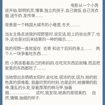
电影从一个小男
孩开始,聪明机灵,懂事,独立的孩子,自己做饭,自己洗衣
服,送牛奶,发传单.......
背景是一个韩国大城市的小巷里,冬天.........
当女主角走进我的视野里时,说实话,脸上的妆台弄了,也
许,这也是对后来结果的一种的暗示......
我的视野一直就留在 吉寄 和这个后妈的身上....... 两
个人一块爭着吃东西......
而 小男孩看着自己的新妈妈,在吃完东西后就睡,而且把
家里的东西都吃了........
当她想出去晒晒太阳时,会化妆,很浓的状,因为,她的脸
色真的很难看, 我最欣赏的时刻,也是此时,她慵懒的脸
神,蓬乱的头发,穿着厚厚的棉马甲.抽着
烟.................. 这时,我发现,她真的是很美的, 自
然,慵懒,抽烟的样子.