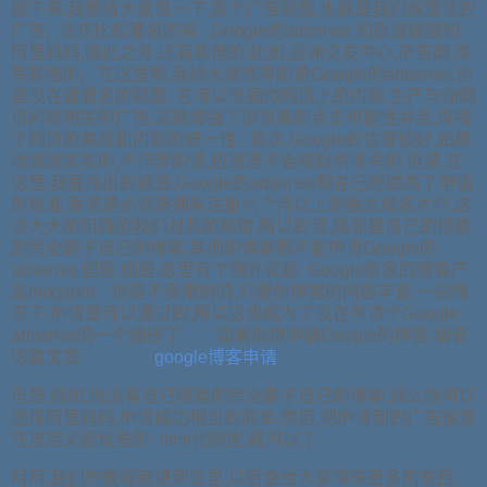
接下来,我想给大家说一下,各个广告联盟,也就是我们放置谁的
广告, 现在比较著名的有 ,Google的adsense,和百度联盟和
阿里妈妈,除此之外,还有其他的,比如,亚洲交友中心,窄告网,等
等其他的, 在这里呢,我给大家推荐的是Google的adsense,也
是现在最著名的联盟, 它可以根据你网页上的内容,生产与你网
页内容相关的广告,这就增强了浏览者的点击可能性并且,保持
了网页的美观和内容的统一性. 其次,Google的信誉较好,如果
你踏踏实实的,不作弊的话,应该是不会被封杀帐号的.但是,在
这里,我要指出的就是,Google的adsense现在已经提高了申请
的标准,要求是必须是拥有注册六个月以上的独立域名才行,这
点大大的阻碍的我们对其的热情,所以的话,除非是自己的搭建
的完全属于自己的博客,其他的博客都不能申请Google的
adsense,但是,但是,这里有个例外就是 Google自家的博客产
品blogspot, 他是不受限制的,只要你博客的内容丰富,一般情
况下,申请是可以通过的,所以这也成为了现在申请个Google
adsense的一个捷径了 如果你想申请Google的博客,请看
这篇文章
google博客申请
但是,假如,你没有自己搭建的完全属于自己的博客,那么你可以
选择阿里妈妈,申请成功相当的简单,然后,吧申请到的广告放置
在自定义面板里的 html代码里,就可以了
呵呵,我们的教程就讲到这里,以后会给大家带来更多的东西.