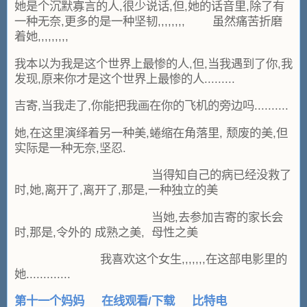
她是个沉默寡言的人,很少说话,但,她的话音里,除了有
一种无奈,更多的是一种坚韧,,,,,,,, 虽然痛苦折磨
着她,,,,,,,,,
我本以为我是这个世界上最惨的人,但,当我遇到了你,我
发现,原来你才是这个世界上最惨的人.........
吉寄,当我走了,你能把我画在你的飞机的旁边吗..........
她,在这里演绎着另一种美,蜷缩在角落里, 颓废的美,但
实际是一种无奈,坚忍.
当得知自己的病已经没救了
时,她,离开了,离开了,那是,一种独立的美
当她,去参加吉寄的家长会
时,那是,令外的 成熟之美, 母性之美
我喜欢这个女生,,,,,,,在这部电影里的
她.............
第十一个妈妈
在线观看/下载
比特电