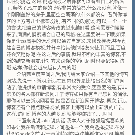
以任你挑选,这是.挑选模板之后你就可以看到自己的博客
了,当然了,现在的你的博客非常的简答,什么都没有,就像一
个刚刚盖好的房子,里面空空荡荡的,什么都没有. 看到你博
客的上方有几个标签,分别,有不同的功能,你可以,一个一个
的尝试,把自己的博客修改的越来越好看,这就需要你慢慢
来了,满满的摸索适合自己的风格.在这里要说一下哦,如果
你是个css高手的话,你可以通过自定义,来修改模板,甚至创
建自己的博客模板,并分享给其他的博友来使用,而且,百度
还会奖励你呢!在这之后的事情,就是不断的丰富的博客,不
断的结交新朋友,让对方来踩你的空间,同时也要记得回访
哦.这样,你就会越来越有人气的哦.
介绍完百度空间之后,我再给大家介绍一下其他的博客
网站.先说一下新浪,新浪在国内也算是比较出名的门户网
站了,他提供的
申请
博客,有非常大的受众,更重要的是,有非
常多的名人都在新浪网开了博客如果你有自己崇拜的偶像,
那你可以去新浪网看看,她是否在新浪网开博客. 再次,新浪
博客还有个特点就是,你的博客上海可以放上新浪的广告,
这样,访问你博客的人越多,你就能够赚钱了…..呵呵
下面来说说sohu.说实话,我本人对于搜狐是挺喜欢的,
如果让我在新浪和搜狐之间选择一个,我会选择搜狐,在没
认识Google之前,我一直就特别的喜欢搜狐这家公司.搜狐