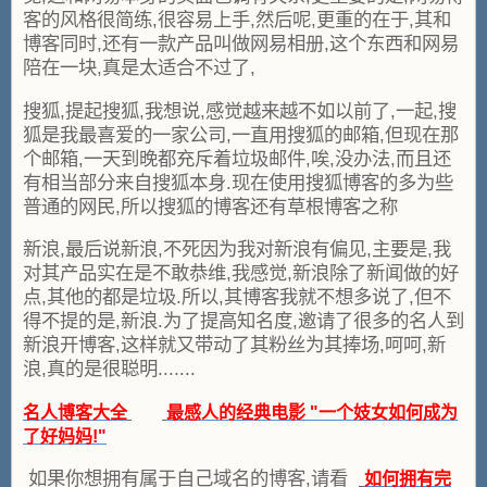
客的风格很简练,很容易上手,然后呢,更重的在于,其和
博客同时,还有一款产品叫做网易相册,这个东西和网易
陪在一块,真是太适合不过了,
搜狐,提起搜狐,我想说,感觉越来越不如以前了,一起,搜
狐是我最喜爱的一家公司,一直用搜狐的邮箱,但现在那
个邮箱,一天到晚都充斥着垃圾邮件,唉,没办法,而且还
有相当部分来自搜狐本身.现在使用搜狐博客的多为些
普通的网民,所以搜狐的博客还有草根博客之称
新浪,最后说新浪,不死因为我对新浪有偏见,主要是,我
对其产品实在是不敢恭维,我感觉,新浪除了新闻做的好
点,其他的都是垃圾.所以,其博客我就不想多说了,但不
得不提的是,新浪.为了提高知名度,邀请了很多的名人到
新浪开博客,这样就又带动了其粉丝为其捧场,呵呵,新
浪,真的是很聪明.......
名人博客大全
最感人的经典电影 "一个妓女如何成为
了好妈妈!"
如果你想拥有属于自己域名的博客,请看
如何拥有完