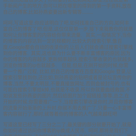
手新闻产生的地方,你可以把在哪里的得到的第一手资料,放在
自己的博客,比如孙燕姿要出新专辑等.........
呵呵,写道这里,你应该明白了吧,如何找准自己的方向,如何丰
富自己的博客了吧.但是,这仅仅是第一步,接下来我教你的就是
如何让你博客里的内容给你带来流量. 其实,一般情况下,当你
的博客的内容达到一定的规模时,比较大的搜索引擎,像百
度,Google都会自动的收录你的,让后人们就会通过搜索引擎找
到你的博客. 其实,这也是为什么要不断丰富博客的原因.因为
你的博客的内容越多,更新频率越快,搜索引擎收录的也就越多,
浏览你博客的ip也就越多. 但是,但是,在刚开始的时候,你需
要一个推广过程, 比如,把自己的博客在百度和Google 登录,让
搜索引擎找到你,还比如,到孙燕姿的贴吧或者是论坛宣传你的
博客,当然,不要太明显,不要直接放网址,否则会被封号的,也有
可能白搜索引擎给k掉,也就是不收录.所以你就要曲线救国,不
如说发些孙燕姿的图片,然后给图片加个超链接,等等,总之,在
开始的时候,你需要推广一下,当搜索引擎收录你时,并且你博客
的流量开始渐渐的上升时,你就不用去推广了,只要一心丰富博
客内容就行了,那时,就等着你的博客的人气越来越旺吧
写道这里已经写了三分之二了,最关键的部分就要开始了,就是
你如何通过访问你博客的ip换成人民币, 呵呵,那将是我们下