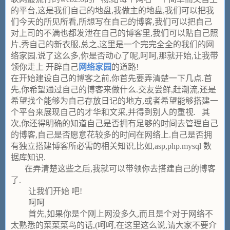
的平台,这是我们自己的地盘,我做主的地盘,我们可以把我
们今天的所见所看,所想写在自己的博客,我们可以把自己
对上司的不满也都发泄在自己的博客里,我们可以贴自己照
片,秀自己的新衣服,总之,这里是一个完完全全的我们的网
络家园.说了这么多,你是否动心了呢,呵呵,那就开始,让我带
领你走上 开辟自己
网络家园
的道路!
在开始建设自己的博客之前,你首先要弄清楚一下几点.首
先,你希望通过自己的博客来做什么.交友尝鲜,赶潮流,还是
希望找个能够为自己存放日记的地方,或者希望能够搭建一
个平台来展现自己的才华和文采,并得到别人的重视. 其
次,你还得明确的知道自己是否拥有足够的时间去管理自己
的博客,自己是否愿意花较多的时间在网络上.自己是否拥
有独立搭建博客所必需的相关知识,比如,asp,php.mysql 数
据库知识.
在弄清楚这些之后,我就可以带领你去搭建自己的博客
了.
让我们开始 吧!
呵呵
首先,如果你是个刚上网没多久,而且是个对于网络不
太熟悉的菜菜菜鸟的话,(呵呵,在这里这么说,请大家不要介