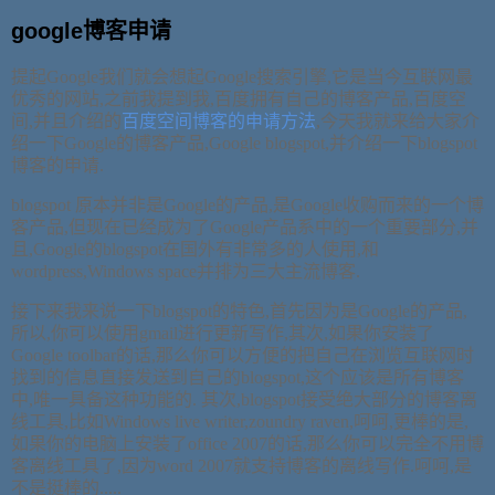
google博客申请
提起Google我们就会想起Google搜索引擎,它是当今互联网最
优秀的网站,之前我提到我,百度拥有自己的博客产品,百度空
间,并且介绍的
百度空间博客的申请方法
,今天我就来给大家介
绍一下Google的博客产品,Google blogspot,并介绍一下blogspot
博客的申请.
blogspot 原本并非是Google的产品,是Google收购而来的一个博
客产品,但现在已经成为了Google产品系中的一个重要部分,并
且,Google的blogspot在国外有非常多的人使用,和
wordpress,Windows space并排为三大主流博客.
接下来我来说一下blogspot的特色,首先因为是Google的产品,
所以,你可以使用gmail进行更新写作,其次,如果你安装了
Google toolbar的话,那么你可以方便的把自己在浏览互联网时
找到的信息直接发送到自己的blogspot,这个应该是所有博客
中,唯一具备这种功能的. 其次,blogspot接受绝大部分的博客离
线工具,比如Windows live writer,zoundry raven,呵呵,更棒的是,
如果你的电脑上安装了office 2007的话,那么你可以完全不用博
客离线工具了,因为word 2007就支持博客的离线写作.呵呵,是
不是挺棒的.....