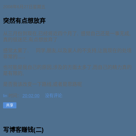
2008年6月27日星期五
突然有点想放弃
从三月份到现在,已经将近四个月了, 感觉自己还是一事无成,
真的很迷茫,有点想放弃了
感觉太累了, 同学,朋友,以及家人的不支持,让我现在的处境
非常的......
也可能是我自己的原因,涉及的方面太多了,而自己的精力真的
是有限的,
是否我该改变一下路线,或者是思路呢
lin
时间：
20:02:00
没有评论:
共享
写博客赚钱(二)