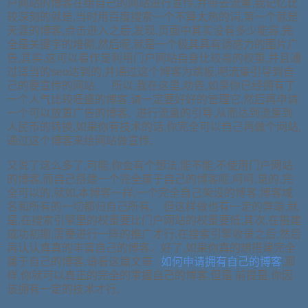
户网站的博客在给自己的网站进行宣传,并带去流量,我记忆比
较深刻的就是,当时用百度搜索一个不算太热的词,第一个就是
天涯的博客,点击进入之后,发现,页面中其实没有多少能容,完
全是关键字的堆砌,然后呢,就是一个极其具有诱惑力的图片广
告,其实,这可以看作是利用门户网站自身比较高的权重,并且通
过适当的seo达到的,并通过这个博客为跳板,吧流量引导到自
己的要宣传的网站. 所以,我在这里,劝告,如果你已经拥有了
一个人气比较旺盛的博客,请一定要好好的管理它,然后再申请
一个可以放置广告的博客, 进行流量的引导,从而达到流量到
人民币的转换,如果你有技术的话,你完全可以自己再做个网站,
通过这个博客来给网站做宣传,
又说了这么多了,可能,你会有个想法,能不能,不使用门户网站
的博客,而自己搭建一个完全属于自己的博客呢,呵呵,是的,完
全可以的,就如,本博客一样,一个完全自己架设的博客,博客域
名和所有的一切都归自己所有. 但这样做也有一定的弊端,就
是,在搜索引擎里的权重要比门户网站的权重要低,其次,在搭建
成功初期,需要进行一阵的推广才行,在搜索引擎收录之后,然后
再认认真真的丰富自己的博客. 好了,如果你真的想搭建完全
属于自己的博客,请看这篇文章
如何申请拥有自己的博客
,那
样,你就可以真正的完全的掌握自己的博客,但是 前提是,你因
该拥有一定的技术才行.