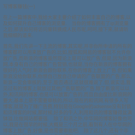
写博客赚钱(一)
在上一篇博客中,我给大家主要介绍了如何丰富自己的博客,以
及如何提升自己博客的浏览量. 当你的博客拥有了ip浏览量
之后,那该如何将访问量转换成人民币呢,呵呵,接下来,就请听
我细细的道来.
首先,我们先讲一下主流的博客,其实呢,并非你所申请的所有的
博客都可以用来放广告的,比如,搜狐和网易的博客就不允许你
放广告,而新浪的博客虽然理论上是可以放广告,但是,因为新浪
网,本身有自己的博客广告营销,也就是,当你在新浪的博客拥有
很好的人气时,新浪会跟你联系,在你的博客上放上广告.但如果
新浪没给你联系,你想自己放自己申请的广告联盟的广告,那么,
新浪一定会审核的,至于,能否通过,这就很难说了.但,说实话,我
见过有的博客上就放过其他广告联盟的广告.除了新浪可以以
外,和讯网的博客,也是可以放置广告的,而且自由度比新浪网的
要大,基本上是不需要审核的,所以,现在的和讯网,有很多人写
博客,就是为了赚广告费,特别是在Google的adsense没有封锁
和讯博客的时候,那时候,好多的牛人,利用和讯的博客赚得盆满
钵溢,比做网站都要强. 除了和讯之外,中华网的博客好像也可
以,我是在很早的时候,大概是三个月之前,看到有人在中华网的
博客上放广告,好像,是也需要审批吧. 除了这几个,还有个非