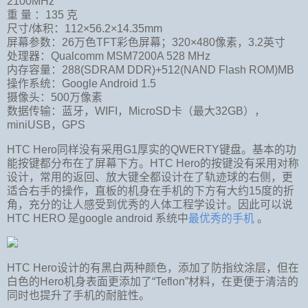
2100MHz
重 量 ：135 克
尺寸/体积：112×56.2×14.35mm
屏幕参数：26万色TFT彩色屏幕；320×480像素，3.2英寸
处理器：Qualcomm MSM7200A 528 MHz
内存容量：288(SDRAM DDR)+512(NAND Flash ROM)MB
操作系统：Google Android 1.5
摄像头：500万像素
数据传输：蓝牙，WIFI，MicroSD卡（最大32GB），
miniUSB，GPS
HTC Hero同样没有采用G1厚实的QWERTY键盘。基本的功
能按键都分布在了屏幕下方。HTC Hero的按键没有采用对称
设计，常用的返回、放大键全都设计在了轨迹球的右侧，更
适合右手的操作，直板的机身在手机的下方有大约15度的折
角，充分的让人感受到优秀的人体工程学设计。因此可以说
HTC HERO 是google android 系统中
最优秀的手机
。
HTC Hero设计的有黑白两种颜色，添加了防指纹涂层，但在
白色的Hero机身表面更添加了“Teflon”材料，在更便于清洁的
同时也提升了手机的耐脏性。