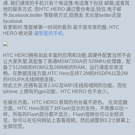
通. 我们通常的手机只有个电话簿,电话簿下包括 邮箱,或者其
他的联系方式. 而HTC HERO 通过整合电话,短信,电子邮
件,facebook,twitter 等联络方式,但朋友 无论是twitter还是
facebook
有更新时,等能够第一时间的看到.是不是非常的酷. HTC
HERO 绝对是
最智能的手机
.
HTC HERO拥有如此丰富的应用和功能,其硬件配置当然不会
让大家失望,其配备了高通MSM7200A的 528MHz处理器，配
备了512MB的ROM以及288MB的RAM，运行速度非常流
畅。在数据连接方面,HTC Hero支持7.2M的HSDPA以及2M
的HSUPA无线网络连接，
除此之外,还拥有蓝牙2.0以及WIFI无线局域网的功能，而在
iphone 上拥有的gps功能，HTC HERO 也不会少。
在娱乐方面，HTC HERO 表现的也丝毫不逊色。 在浏览器
方面，HTC Hero添加了对Flash显示的支持，不再像以往一
样，所有的Flash部分都不显示，Flash视频也可以全频浏
览，你可以在任何网站上查看视频，然后调整到3.2寸屏幕上
全屏欣赏。