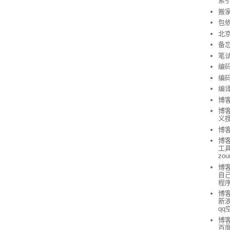
索
搬
包
北
备
笔
编
编
编
博
博客
义
博客
博
工具 
zou
博
自
程
博客
新浪
qq
博客
百