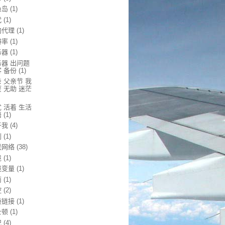
鱼岛
(1)
代
(1)
向代理
(1)
辨率
(1)
务器
(1)
务器 出问题
 备份
(1)
 父亲节 我
 无助 迷茫
 活着 生活
悟
(1)
于我
(4)
剧
(1)
联网络
(38)
境
(1)
境变量
(1)
南
(1)
控
(2)
换链接
(1)
士顿
(1)
况
(4)