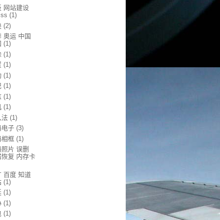
板 网站建设
css
(1)
块
(2)
 奥运 中国
国
(1)
除
(1)
置
(1)
动
(1)
记
(1)
志
(1)
机
(1)
入法
(1)
码电子
(3)
码相框
(1)
码照片 误删
据恢复 内存卡
 百度 知道
站
(1)
延
(1)
协
(1)
包
(1)