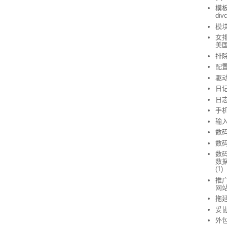
模
div
模
女排
美
排
配
驱
日
日
手
输
数
数
数
数
(1)
推广
网
拖
妥
外