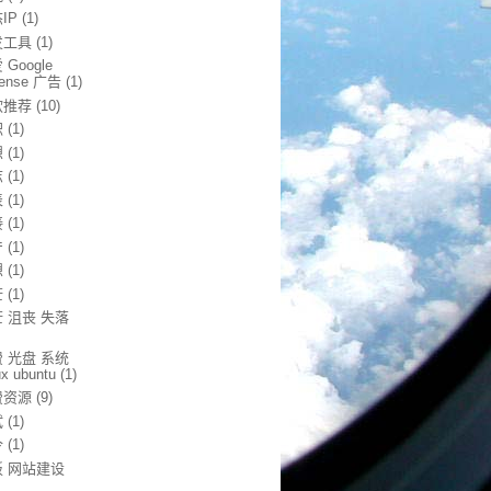
IP
(1)
发工具
(1)
 Google
sense 广告
(1)
软推荐
(10)
职
(1)
想
(1)
志
(1)
表
(1)
接
(1)
产
(1)
想
(1)
茫
(1)
 沮丧 失落
 光盘 系统
ux ubuntu
(1)
费资源
(9)
试
(1)
令
(1)
板 网站建设