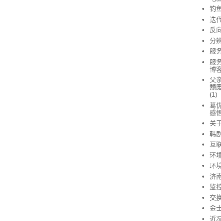
钓
迭
反
分
服
服
博客
父亲
颓废
(1)
葛优
感
关
韩
互
环
环
济
监
交
金
近