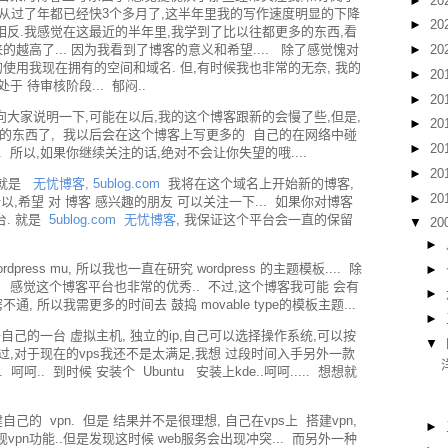
►
20
. 从过了年都已经快3个多月了,这半年里我的写作速度明显的下降
►
20
,相反.我感觉在这最近的半年里,我学到了比以往都更多的东西,看
越高了... 因为我看到了博客的意义和希望.... 除了感觉愧对
►
20
使用我现在拥有的空间和域名. 但,有时候我也非常的无奈, 我的
►
20
 待审核阶段... 郁闷..
►
20
向大家说明一下,可能在以后,我的这个博客跟新的会慢了些,但是,
►
20
的东西了, 我以后会在这个博客上写更多的 自己的在网络中碰
►
20
. 所以,如果你继续关注的话,绝对不会让你失望的哦....
►
20
 就是
无忧博客, 5ublog.com
我将在这个域名上开始新的博客,
►
20
以,希望 对 博客 感兴趣的朋友 可以关注一下... 如果你对博客
台. 就是
5ublog.com 无忧博客
, 我保证这个平台会一直的保留
▼
20
►
rdpress mu, 所以我也一直在研究 wordpress 的主题模板.... 除
►
e博客, 感觉这个博客平台也非常的优秀.. 不过,这个博客我可能 会有
►
窍不通, 所以我需更多的时间去 鼓捣 movable type的模板主题...
►
属于自己的一台 虚拟主机, 独立的ip,自己可以选择操作系统,可以按
▼
不过,对于现在的vps我还不是太满足,我想 过段时间入手另外一款
.. 呵呵.. 到时候 安装个 Ubuntu 安装上kde..呵呵..... 想想就
的 vpn. 但是 结果并不是很理想, 自己在vps上 搭建vpn,
►
n功能..但是发现这时候 web服务会出现冲突... 而另外一种