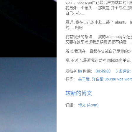
vpn , openvpn自己最后应为端口的问
我另外一个念头... 那就是 开个专栏,
自己小心....
最近 ,我在自己的电脑上装了 ubun
的.... 呵呵
我有很多的想法... 我的waimao网站还
又要在这里考虑我是续费还是不续费........
所以.我现在一直都在告诫自己尽量的少注
哎,不说了,最近我还要考 国际商务单证, 时间就更
发帖者
lin
时间：
04:49:00
3 条评论
标签：
关于我
,
洋白菜 ubuntu vps wordp
较新的博文
订阅：
博文 (Atom)