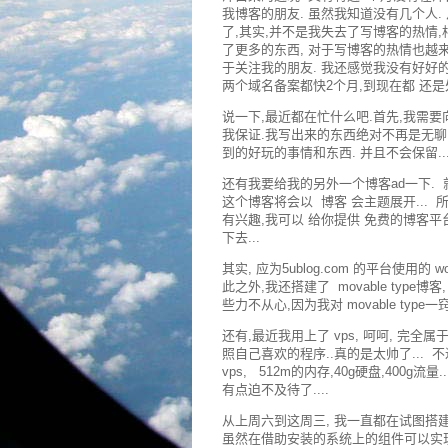
我博客的朋友. 虽然我知道没有几个人
了,其实,并不是我失去了写博客的热情
了更多的东西, 对于写博客的热情也越来的
于关注我的朋友. 我还感觉我没有好好的
两个域名备案都快2个月,到现在都 还是处于
说一下,最近都在忙什么吧.首先,我需要
我保证.我写出来的东西绝对不再是无聊
到的好玩的事情和东西. 并且不会保留..
还有我要给我的另外一个博客ad一下.
这个博客将会以 博客 会主题展开... 所
有兴趣,我可以 给你提供 免费的博客平
下去...
其实, 应为5ublog.com 的平台使用的 wo
此之外,我还搭建了 movable typ
些力不从心,因为我对 movable type一
还有,最近我用上了 vps, 呵呵, 完全
照自己喜欢的程序..真的是太帅了... 
vps, 512m的内存,40g硬盘,400g流量.
有点迫不及待了....
从上周六到这周三, 我一直都在试图搭建自己
虽然在借助安装的系统上的组件可以实现vp