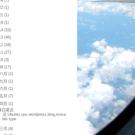
24
(7)
22
(1)
21
(1)
19
(1)
14
(10)
13
(46)
12
(34)
11
(27)
10
(3)
09
(17)
八月
(1)
七月
(1)
六月
(1)
五月
(7)
四月
(1)
洋白菜近
况:Ubuntu,vps.wordpress,blog,mova
ble type
三月
(4)