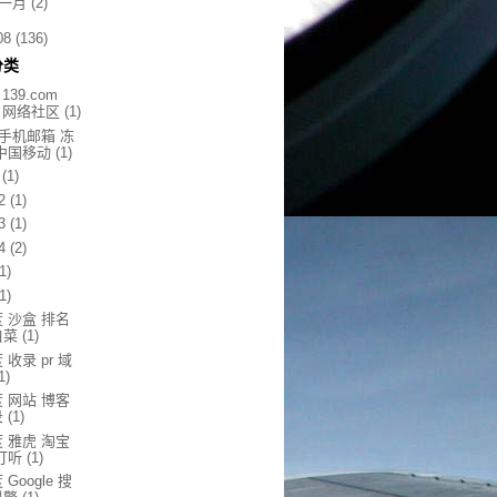
一月
(2)
08
(136)
分类
 139.com
s 网络社区
(1)
9手机邮箱 冻
 中国移动
(1)
(1)
2
(1)
3
(1)
4
(2)
(1)
(1)
 沙盒 排名
白菜
(1)
 收录 pr 域
1)
 网站 博客
录
(1)
 雅虎 淘宝
打听
(1)
 Google 搜