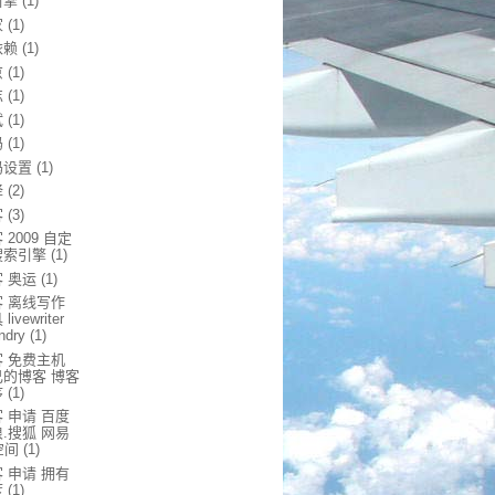
引擎
(1)
家
(1)
依赖
(1)
京
(1)
忘
(1)
试
(1)
码
(1)
码设置
(1)
译
(2)
客
(3)
 2009 自定
搜索引擎
(1)
 奥运
(1)
客 离线写作
livewriter
ndry
(1)
客 免费主机
己的博客 博客
序
(1)
 申请 百度
.搜狐 网易
空间
(1)
 申请 拥有
度
(1)