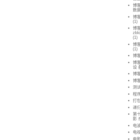
博客
数据
博客
(1)
博
zb
(1)
博
(1)
博客
博客
设 
博客
博
测
程
打
递
第
影 
电
电
电