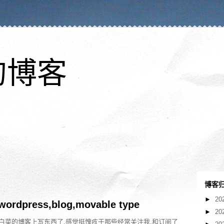
的博客
博客
►
20
rdpress,blog,movable type
►
20
洋白菜的博客上写东西了,感觉挺愧疚于那些经常关注我,和订阅了