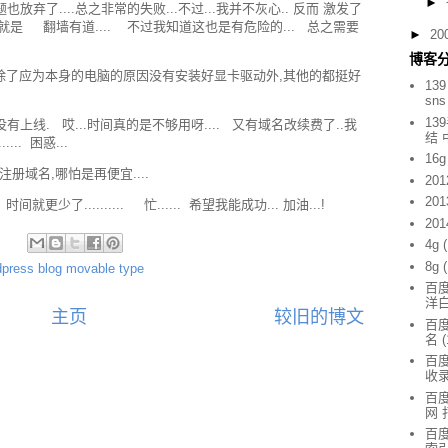
►
题也放弃了....总之非常的失败...不过...我并不灰心.. 反而 激发了
那就是 翻墙有道.... 不过我知道这也是有危险的... 总之需要
►
20
博客
tu 除了应为本身的电脑的原因没有安装好显卡驱动外,其他的都挺好
139
sn
13
没有上线. 哎...时间真的是不够用呀.... 又有域名改续费了..我
结
.. 困惑...
16g
册域名,哪怕是再便宜....
201
201
少了.......... 忙...... 希望我能成功... 加油...!
201
:
4g
8g
ress blog movable type
百度
洋
主页
较旧的博文
百度
名
(
百度
收
百度
网 
百度