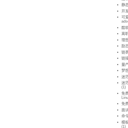
静态
开
可爱
ad
酷
离
理
励
链
链
量
梦
迷
迷茫
(1)
免费
Lin
免
面
命
模
(1)