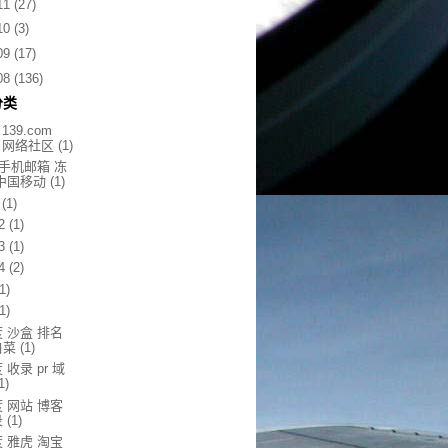
11
(27)
10
(3)
09
(17)
08
(136)
分类
 139.com
s 网络社区
(1)
9手机邮箱 冻
 中国移动
(1)
(1)
2
(1)
3
(1)
4
(2)
(1)
(1)
 沙盒 排名
白菜
(1)
 收录 pr 域
1)
 网站 博客
录
(1)
 雅虎 淘宝