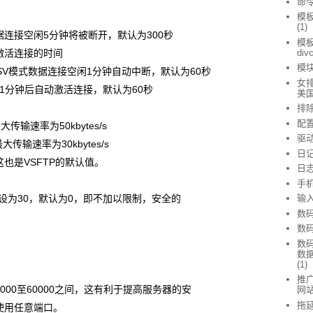
命
模
(1)
300 //数据连接空闲5分钟将被断开，默认为300秒
模
激活连接的时间
div
模
户端建立PASV模式数据连接空闲1分钟自动中断，默认为60秒
女排
户端在中断1分钟后自动激活连接，默认为60秒
美
排
配
户最大传输速率为50kbytes/s
驱
户最大传输速率为30kbytes/s
日
也是VSFTP的默认值。
日
手
最大连接数设为30，默认为0，即不加以限制，安全的
输
数
数
数
数
(1)
推广
00至60000之间，这有利于提高服务器的安
网
拖
使用任意端口。