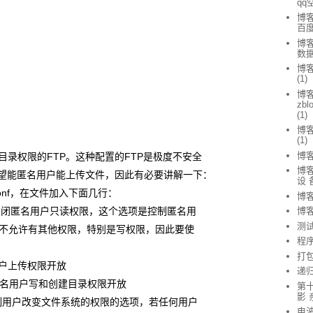
qq
博客
百
博客
数据
博客
(1)
博
zb
(1)
博
(1)
博客
目录权限的FTP。这种配置的FTP是极度不安全
博客
希望能匿名用户能上传文件，因此有必要讲解一下：
设 
.conf，在文件加入下面几行：
博客
ly=NO //关闭匿名用户只读权限，这个选项是控制匿名用
博
测
不允许有其他权限，特别是写权限，因此要使
程
打
/匿名用户上传权限开放
递
YES //匿名用户写和创建目录权限开放
第
影 
VSFTP控制用户改变文件系统的权限的选项，若任何用户
电