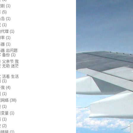
视剧
(1)
影
(5)
鱼岛
(1)
代
(1)
向代理
(1)
辨率
(1)
务器
(1)
务器 出问题
 备份
(1)
 父亲节 我
 无助 迷茫
 活着 生活
悟
(1)
于我
(4)
剧
(1)
联网络
(38)
境
(1)
境变量
(1)
南
(1)
控
(2)
换链接
(1)