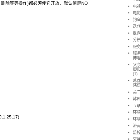
，删除等等操作)都必须使它开放，默认值是NO
电
电
钓
迭
反
.
分
服
服
博客
父亲
颓废
(1)
葛优
感
关
韩
互
环
0,1,25,17)
环
济
监
交