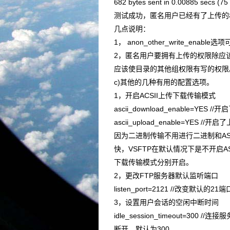
682 bytes sent in 0.00885 secs (75
测试成功，匿名用户已经有了上传的
几点说明：
1， anon_other_write_e
2，匿名用户要拥有上传的权限除应该
应该使目录的其他组权限有写的权限
c)其他的几种有用的配置选项。
1，开启ACSII上传下载传输模式
ascii_download_enable=YES
ascii_upload_enable=YES /
因为二进制传输不用进行二进制和ASC
快，VSFTP在默认情况下是不开启AS
下载传输模式分别开启。
2，更改FTP服务器默认监听端口
listen_port=2121 //改变默认的21
3，设置用户会话的空闲中断时间
idle_session_timeout=3
断开，默认为300