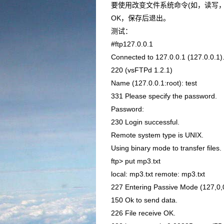
要使用改变文件系统命令(如，读写
OK，保存后退出。
测试：
#ftp127.0.0.1
Connected to 127.0.0.1 (127.0.0.1)
220 (vsFTPd 1.2.1)
Name (127.0.0.1:root): test
331 Please specify the password.
Password:
230 Login successful.
Remote system type is UNIX.
Using binary mode to transfer files.
ftp> put mp3.txt
local: mp3.txt remote: mp3.txt
227 Entering Passive Mode (127,0,
150 Ok to send data.
226 File receive OK.