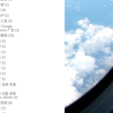
士顿
(1)
况
(4)
IP
(1)
发工具
(1)
 Google
sense 广告
(1)
软推荐
(10)
职
(1)
想
(1)
志
(1)
表
(1)
接
(1)
产
(1)
想
(1)
茫
(1)
 沮丧 失落
 光盘 系统
ux ubuntu
(1)
费资源
(9)
试
(1)