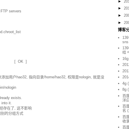
►
20
►
20
 FTP servers
►
20
►
20
博客
pd.chroot_list
139
sn
13
结
16g
pd: [ OK ]
201
201
户hao32, 指向目录/home/hao32, 权限是nologin, 就是没
201
4g
in/nologin
8g
百度
lready exists.
洋
into it.
百度
经存在了, 这不影响
名
(
用别的分组方式
百度
收
百度