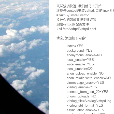
既然强调快速, 我们就马上开始
环境是centos5安装vsftpd, 别的lin
# yum -y install vsftpd
没什么问题就直接安装好啦
编辑vsftpd的配置文件
# vi /etc/vsftpd/vsftpd.conf
清空, 添加如下内容:
listen=YES
background=YES
anonymous_enable=NO
local_enable=YES
write_enable=YES
local_umask=022
anon_upload_enable=NO
anon_mkdir_write_enable=NO
dirmessage_enable=YES
xferlog_enable=YES
connect_from_port_20=YES
chown_uploads=NO
xferlog_file=/var/log/vsftpd.log
xferlog_std_format=YES
async_abor_enable=YES