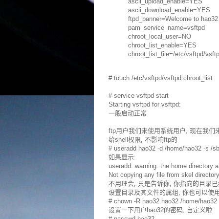
ascii_upload_enable=YES
ascii_download_enable=YES
ftpd_banner=Welcome to hao32
pam_service_name=vsftpd
chroot_local_user=NO
chroot_list_enable=YES
chroot_list_file=/etc/vsftpd/vsft
# touch /etc/vsftpd/vsftpd.chroot_list
# service vsftpd start
Starting vsftpd for vsft
一般启动正常
ftp用户我们来使用系统用户, 现在我们来添加用
给shell权限, 不影响ftp的
# useradd hao32 -d /home/hao32 -s /sb
如果显示:
useradd: warning: the home directory a
Not copying any file from skel directory 
不用理会, 只是告诉你, 你指向的目录已
设置目录及其文件的属组, 你也可以使
# chown -R hao32.hao32 /home/hao32
设置一下用户hao32的密码, 自定义啦
# passwd hao32