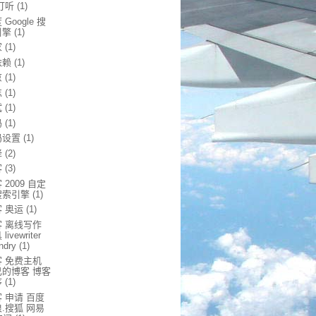
打听
(1)
 Google 搜
引擎
(1)
家
(1)
依赖
(1)
京
(1)
忘
(1)
试
(1)
码
(1)
码设置
(1)
译
(2)
客
(3)
 2009 自定
搜索引擎
(1)
 奥运
(1)
客 离线写作
livewriter
ndry
(1)
客 免费主机
己的博客 博客
序
(1)
 申请 百度
.搜狐 网易