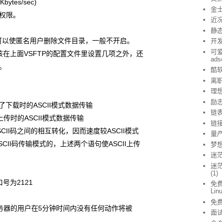
 Kbytes/sec)
金
权限。
近
静态
nable选项可以使匿名用户删除文件目录，一般不开启。
开
可爱
在上面VSFTP的配置文件里设置几项之外，还
ad
。
酷
离
理
励
 //开启了下载时的ASCII模式数据传输
链
/开启了上传时的ASCII模式数据传输
链
II码之间的相互转化，因而速度较ASCII模式
量
CII码传输模式的，上述两个语句使ASCII上传
梦
迷
迷茫
(1)
端口号为2121
免费
Lin
免
00 //连接服务器的用户在5分钟时间内没有任何动作将被
面