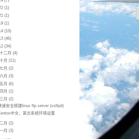
24
(7)
22
(1)
21
(1)
19
(1)
14
(10)
13
(46)
12
(34)
十二月
(4)
十月
(11)
七月
(2)
六月
(3)
五月
(6)
四月
(1)
三月
(2)
快速安全搭建linux ftp server (vsftpd)
Centos中文、英文系统环境设置
二月
(2)
一月
(3)