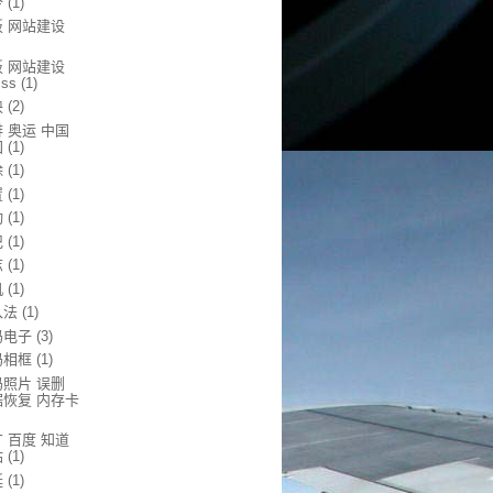
令
(1)
板 网站建设
板 网站建设
css
(1)
块
(2)
 奥运 中国
国
(1)
除
(1)
置
(1)
动
(1)
记
(1)
志
(1)
机
(1)
入法
(1)
码电子
(3)
码相框
(1)
码照片 误删
据恢复 内存卡
 百度 知道
站
(1)
延
(1)