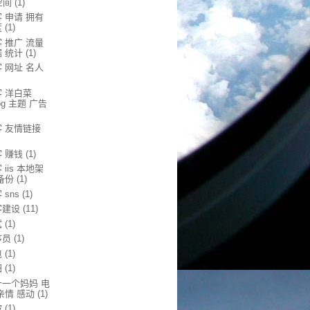
空间
(1)
 申请 拥有
度
(1)
 推广 流量
 统计
(1)
 网址 名人
客 洋白菜
log 主题 广告
客 友情链接
 赚钱
(1)
 iis 本地架
备份
(1)
 sns
(1)
客建设
(11)
试
(1)
序员
(1)
包
(1)
归
(1)
十一个妈妈 电
亲情 感动
(1)
波
(1)