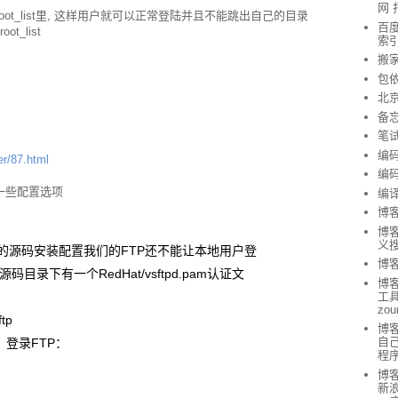
网 
tpd.chroot_list里, 这样用户就可以正常登陆并且不能跳出自己的目录
百度
root_list
索
搬
包
北
备
笔
编
r/87.html
编
 的一些配置选项
编
博
博客
义
面的源码安装配置我们的FTP还不能让本地用户登
博客
录下有一个RedHat/vsftpd.pam认证文
博
工具 
zou
ftp
博
自
，登录FTP：
程
博客
新浪
.