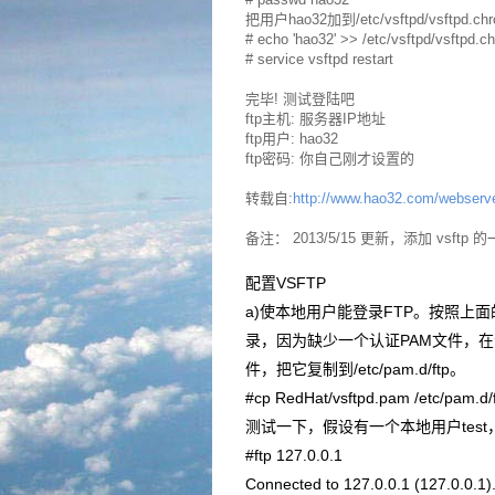
把用户hao32加到/etc/vsftpd/vsf
# echo 'hao32' >> /etc/vsftpd/vsftpd.ch
# service vsftpd restart
完毕! 测试登陆吧
ftp主机: 服务器IP地址
ftp用户: hao32
ftp密码: 你自己刚才设置的
转载自:
http://www.hao32.com/webserve
备注： 2013/5/15 更新，添加 vsftp
配置VSFTP
a)使本地用户能登录FTP。按照上
录，因为缺少一个认证PAM文件，在源码目
件，把它复制到/etc/pam.d/ftp。
#cp RedHat/vsftpd.pam /etc/pam.d/
测试一下，假设有一个本地用户test
#ftp 127.0.0.1
Connected to 127.0.0.1 (127.0.0.1)