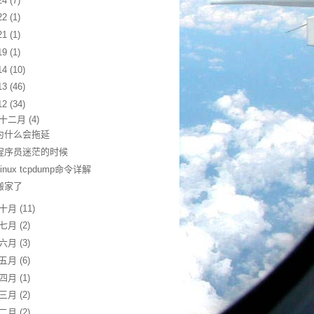
24
(7)
22
(1)
21
(1)
19
(1)
14
(10)
13
(46)
12
(34)
十二月
(4)
为什么会拖延
程序员迷茫的时候
Linux tcpdump命令详解
搬家了
十月
(11)
七月
(2)
六月
(3)
五月
(6)
四月
(1)
三月
(2)
二月
(2)