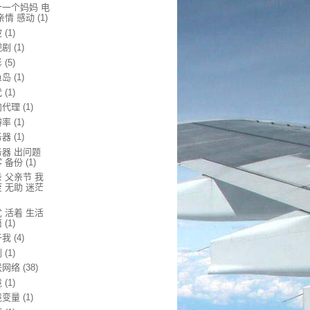
十一个妈妈 电
亲情 感动
(1)
波
(1)
视剧
(1)
影
(5)
鱼岛
(1)
代
(1)
向代理
(1)
辨率
(1)
务器
(1)
务器 出问题
 备份
(1)
 父亲节 我
 无助 迷茫
 活着 生活
悟
(1)
于我
(4)
剧
(1)
联网络
(38)
境
(1)
境变量
(1)