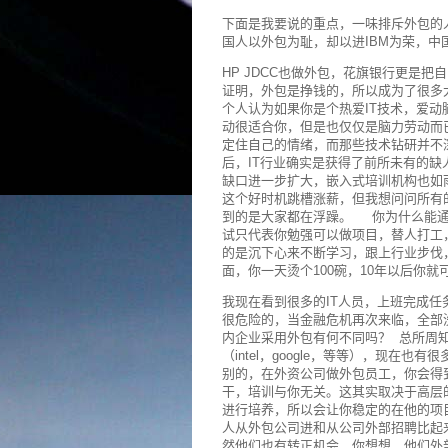
下面是我要说的重点，一味排斥外包的人
国人以外包为耻，却以进IBM为荣，中
HP JDCC也做外包，花旗银行更是
证明，外包是挣钱的，所以成为了很多
个人认为如果你是个热爱IT技术，爱动
动很适合你，但是也仅仅是脑力劳动而
定住自己的情绪，而那些技术钻研并不深
后，IT行业确实是获得了前所未有的
缺口进一步扩大，嵌入式培训机构也如
这个好时机跳槽涨薪，但我想问问所有
到的是大家都在浮躁。 你为什么能通
试只代表你勉强可以做项目，替人打工
的是沉下心来不断学习，跟上行业步伐
面，你一天烫个100碗，10年以后你
我现在看到很多的IT人员，上班完成任
很危险的，当金融危机再次来临，全部
内企业采用外包有何不同吗？ 总所周知
（intel，google，等等），现
别的，在外资公司做外包员工，你会得
干，培训与你无关。这其实取决于高层
进行培养，所以会让你稳定的在他的项
人从外包公司进和从公司外部招聘比起
然他们也有转正机会，你想想，他们外