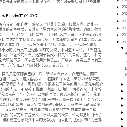
►
20
或者是本身的技术水平和视野不足, 这个时候就从网上找些羊皮
►
20
►
20
IT公司hr对软件外包感受
►
20
深陷传销不能自拔，感叹这个世界上的骗子和蠢人真是层出不
►
20
琳凯的销售模式，又想到了暴力喜来健的销售模式，的确，很多
了自己，想到了我们公司。 IT外包名声昭著，这源于最近5年
►
20
人听完这2个字就变脸，而我呢，为这样的公司做了4年招聘，真
▼
20
的人都知道， 中国什么最不值钱，答案---人 中国什么最多，
▼
康几十万的劳苦员工已经很深刻的反映了中国这个国情，IT外包是
术交由外包公司来做，达到节省成本和风险的目的，还有一种可
空余职位不足，所以会采用外包员工，所以这一类员工是有转正
，而广东的加工厂前却排起长队，答案如下：
，目的只是保障自己的生活，所以对做什么工作无所谓，而IT工
白领 2.工人一般来自农村，中国近几年的农村劳动力转移导致
学历高素质人才，思想成熟 3.很多公司纯粹的卖人头无法实现企
►
公司的人无一不被榨干最后一滴血，让他们一朝被蛇咬，十年怕
►
得我以前在一个小的外包公司的时候，候选人抱怨工资低，我跟
►
的多，他跳起来叫到：“那能一样吗，我是搞IT的！” 如今想起
我拿着几K的公司，每天招着月薪过万的人，大家觉得我是怎么坚
►
。 所以总的来说IT外包和传统行业的加工外包其实是一个模
►
为他们的官方语言是英文，所以大量的欧美IT公司都把项目给了
►
，印度现在也意识到中国的竞争力，所以他们把更多的精力全都
►