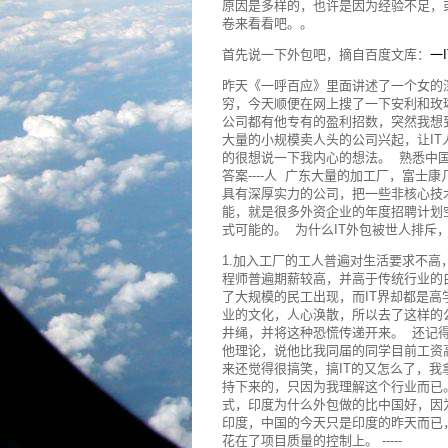
原因是多样的，也许是因为经验不足，
卷来看看吧。。
首先说一下外包吧，摘自百度文库：
一
昨天《一呼百应》里面讲述了一个女的
穷，今天顺便在网上搜了一下安利和玫
公司都有他专有的盈利招数，突然我想到
大量的小规模卖人头的公司兴起，让IT
的很想说一下我内心的想法。 熟悉中国
答案----人 广东大量的加工厂，富士
具有深厚实力的公司，把一些非核心技
能，就是很多外资企业的年度招聘计划
式可能的。 为什么IT外包被世人排斥
1.加入工厂的工人普遍对生活要求不高
程师普遍期薪较高，并高于传统行业的
了大规模的民工出现，而IT界却都是高
业的文化，人心涣散，所以去了这样的
井绳，并将这种恐慌传递开来。 还记
他理论，说他比我同届的同学目前工资高
来还觉得很搞笑，搞IT的又怎么了，
持下来的，只因为我理解这个行业而已
式，印度为什么外包做的比中国好，因
印度，中国的今天只是印度的昨天而已
花在了项目质量的控制上。 -----