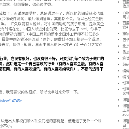
百度
在忽悠。但前提是，你必须优秀。
收
百度
年被裁掉了，面试屡屡受挫，总是通过不了，所以他的期望薪水也降
网 
 他只会做硬件测试，最后做到管理，其他都不会，所以已经完全脱
百度
水的鱼。 许久以前有人说过，将中国的聪明的孩子练废，是欧美企
索
有时候在想，中国人以进外企为荣，比如你去了Intel，你拿了
搬
价的劳动力而已（中国工程师的薪水比国外工程师不知低多少
国人，最终中国的钱还是流到了国外，跟做鞋子加工都是一个道理，
包
大钱去买，但你可知道，里面中国人的汗水才占了鞋子百分之零点
北
备
笔
新行业，它没有很好，也没有很不好，只要我们每个致力于做IT的
爱，然后选定一个自己喜欢的行业（有的人喜欢金融，有的人喜
编
互联网，有的人喜欢通讯，有的人喜欢纯软件），不断的追寻下
编
编
博
博客
受，我感觉说的也很好，所以也拿过来分享一下。
义
博客
/view/14745c
博
工具 
zou
博
了，从走出大学校门踏入社会门槛的那刻起，便走进了另外一个世
自
说小不小。