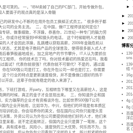
►
是可笑的。 一，“IBM卖掉了自己的PC部门，开始专做外包，
国人要面子的观点真的是深入骨髓
►
20
把自己的研发中心不断的在用外包员工换掉正式员工。” 很多例子都
►
20
大公司的业务主流。 二，在中国，做IT工程师该如何定位？
►
20
脑专研，做事细致，不浮躁，恭喜你，21世纪一种专门的脑力劳
已，你或许经常接到HR和猎头的电话， 这个时候聪明人才能稳
►
20
的人才会因此浮躁，乱跳槽以获取高薪，2009年金融危机以
博客
缺人状态，尤其是电子数码产品的全球普及，使得很多嵌入式人才
139
雨后春笋般遍地成长，加之房地产的节节攀升，IT人认为要抓住
sn
的工程师， 你的技术忘了吗，你对技术最初的热爱还在吗，我看
过面试？代表你就很强？代表你就不可替代？不是的，通过面
13
结
，你在500强公司是打工，你在外包公司一样也是打工，你需要
，这个行业的特点是更新速度极快，并不是像做口感好的热干
16g
就可以开店，这辈子你就有稳定的收入来源了。
201
201
务，下班打游戏，开party，互相转告下哪里又在高薪挖人，这是
201
洗牌的时候，真正的金子才会显现出来。 三，你知道外企和国
，实力雄厚的企业才有资格谈外包，比如世界500强IT公司
4g
在也有很多国内企业开始用，比如华为，中兴，但他们的环境是有本质区
8g
到培训机会，你会培养你的英文，但在国内公司你只能埋头苦
百度
的决策，外资公司认为外包公司要提供给他们好的人才，他们来
洋
目里呆着，说不定还能转正，但国内企业只是算了一笔账，这个
百度
来，具有成本低，风险小，速度快的三大优势，何乐而不为，当
名
(
部没招到，但从你外包公司看到了这样的人才，所以赶紧把你挖