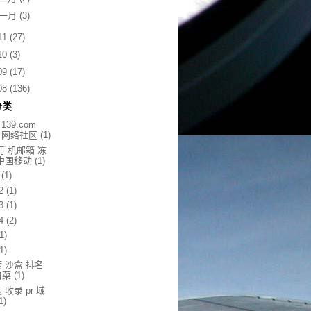
一月
(3)
11
(27)
10
(3)
09
(17)
08
(136)
分类
 139.com
s 网络社区
(1)
9手机邮箱 冻
 中国移动
(1)
(1)
2
(1)
3
(1)
4
(2)
(1)
(1)
 沙盒 排名
白菜
(1)
 收录 pr 域
1)