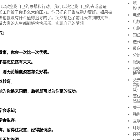
第
以掌控我自己的思想和行动。我可以决定我自己的去或者是
影 
和工作给了你多么大的压力。你只把它们当成动力变好。如果被
电
世也就没有什么值得追寻的了。突然想起了前几天看到的文章，
电
望大家的人生都能够快快乐乐、实现自己的梦想。
电
气；
钓
迭
。
反
做事，你会一次比一次优秀。
分
服
不要忘记还有未来。
服
，则无论输赢姿态都会好看。
博客
父亲
以转弯。
颓废
(1)
能为你换来同情，后者却可以为你赢的成功。
葛优
感
。
关
学会求知；
韩
学会生存。
互
环
弃，耐得住寂寞，经得起诱惑。
环
但不能跑调。