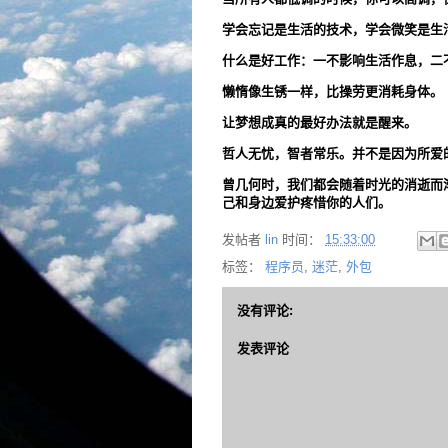
学会忘记是生活的技术，学会微笑是
什么是好工作：一不影响生活作息，二
懒惰像生锈一样，比操劳更消耗身体。
让梦想成真的最好办法就是醒来。
哲人无忧，智者常乐。并不是因为所爱
曾几何时，我们都会随着时光的消逝而
己和身边爱护疼惜你的人们。
发帖者
lin
时间：
15:33:00
标签：
程序员
,
迷茫
,
外包
没有评论:
发表评论