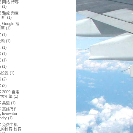
 网站 博客
录
(1)
 雅虎 淘宝
打听
(1)
 Google 搜
引擎
(1)
家
(1)
依赖
(1)
京
(1)
忘
(1)
试
(1)
码
(1)
码设置
(1)
译
(2)
客
(3)
 2009 自定
搜索引擎
(1)
 奥运
(1)
客 离线写作
livewriter
ndry
(1)
客 免费主机
己的博客 博客