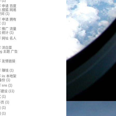
序
(1)
 申请 百度
.搜狐 网易
空间
(1)
 申请 拥有
度
(1)
 推广 流量
 统计
(1)
 网址 名人
客 洋白菜
log 主题 广告
客 友情链接
 赚钱
(1)
 iis 本地架
备份
(1)
 sns
(1)
客建设
(11)
试
(1)
序员
(1)
包
(1)
归
(1)