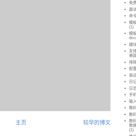
免
面
命
模
(1)
模
div
模
女排
美
排
配
驱
日
日
手
输
数
数
数
主页
较早的博文
数
(1)