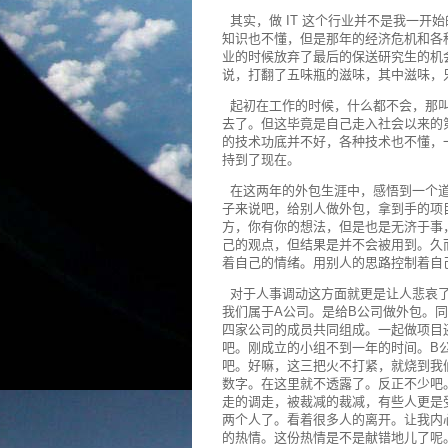
其实，做 IT 这个行业并不是我一开
知识也不懂，但是那年的经济危机和各
业的时候放弃了最后的保送研究生的机
说，打翻了五味瓶的滋味，其中滋味，
起初在工作的时候，什么都不会，那叫
去了。但这毕竟是自己走入社会以来的
的技术功底并不好，各种技术也不懂，
持到了现在。
在这两年的外包生涯中，感悟到一个道
子来说吧，给别人做外包，拿到手的项
方，你有你的想法，但是也是无济于事
己的观点，但结果是并不会被用到。久
着自己的情绪。用别人的思路控制着自
对于人事调动这方面就更是让人悲哀了
我们属于A公司。是给B公司做外包。
四家公司的成员共同组成。一起做项目
吧。刚成立的小组不到一年的时间。B
吧。好嘛，这三把火不打紧，就烧到我
数字。在这里就不透露了。反正不少吧
走的调走，被裁减的裁减，有些人更是
两个人了。看着很多人的离开。让我内
的热情。这份热情是不是献错地儿了呢