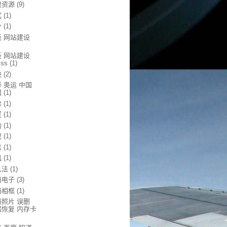
费资源
(9)
试
(1)
令
(1)
板 网站建设
板 网站建设
css
(1)
块
(2)
 奥运 中国
国
(1)
除
(1)
置
(1)
动
(1)
记
(1)
志
(1)
机
(1)
入法
(1)
码电子
(3)
码相框
(1)
码照片 误删
据恢复 内存卡