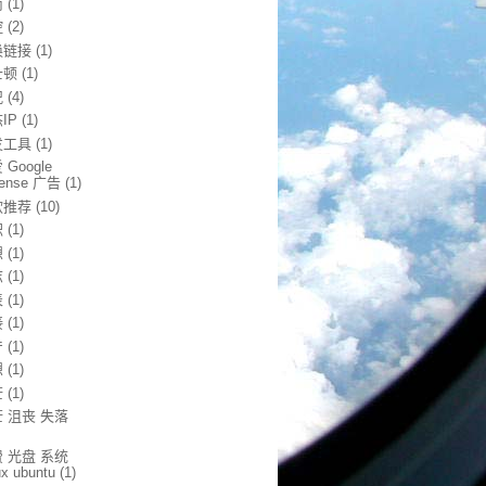
南
(1)
控
(2)
换链接
(1)
士顿
(1)
况
(4)
IP
(1)
发工具
(1)
 Google
sense 广告
(1)
软推荐
(10)
职
(1)
想
(1)
志
(1)
表
(1)
接
(1)
产
(1)
想
(1)
茫
(1)
 沮丧 失落
 光盘 系统
ux ubuntu
(1)