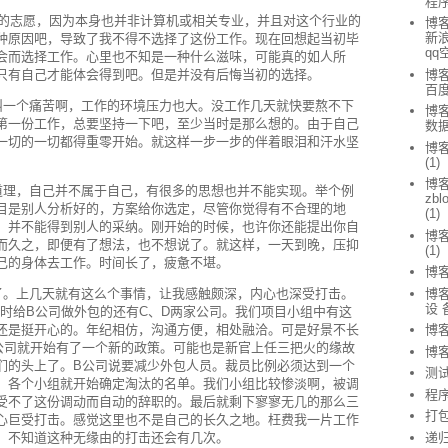
程
始的志愿，因为本身也并非计算机或相关专业，并且对这个行业的
博客
新浪
种原因吧，导致了我不得不选择了这份工作。现在回想起当初毕
qq
会而选择工作。心里也不知是一种什么滋味，可能真的如人所
博客
只有自己才能体会得到吧。但是并没有后悔当初的选择。
百
一个痛苦啊，工作的环境压力也大。没工作几天就快要熬不下
博客
第一份工作，总要坚持一下吧，至少当时是那么想的。由于自己
数据
一切的一切都得重零开始。就这样一步一步的伴着眼泪和汗水坚
博客
(1)
博
理，自己并不属于自己，有很多的思想也并不能实现。举个例
zb
目是别人分析好的，方案给你选定，尽管你觉得有不合理的地
(1)
，并不能得到别人的采纳。刚开始的时候，也许你还能提出你自
博
而久之，即便有了想法，也不想说了。就这样，一天到晚，压抑
(1)
己的身体去工作。时间长了，疲惫不堪。
博客
博客
。上几天就有这么个事情，让我感触颇深，内心也深受打击。
设 
同时给B公司做外包的还有C、D两家公司。我们项目小组中有这
还是挺开心的。年纪相仿，沟通方便，相处融洽。可是好景不长
博客
公司就开始有了一个新的政策。可能也是新官上任三把火的缘故
博
们的头上了。B公司说要减少外包人员。裁员比例必须达到一个
测
。各个小组就开始确定淘汰的名单。我们小组比较惨淡啊，被调
程
受不了这份调动而自动的辞职的。最后就剩下寥寥无几的那么三
打
心巨受打击。感觉这里也不是自己的长久之地。枉费我一片工作
递
。不知道这种无缘由的打击还会有几次。