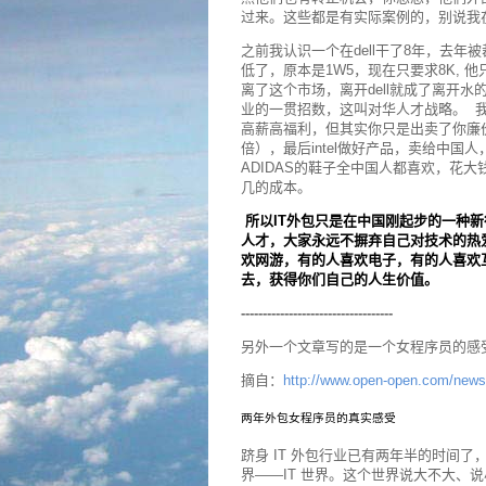
过来。这些都是有实际案例的，别说我
之前我认识一个在dell干了8年，去
低了，原本是1W5，现在只要求8K,
离了这个市场，离开dell就成了离开
业的一贯招数，这叫对华人才战略。 我
高薪高福利，但其实你只是出卖了你廉
倍），最后intel做好产品，卖给中
ADIDAS的鞋子全中国人都喜欢，花
几的成本。
所以IT外包只是在中国刚起步的一种
人才，大家永远不摒弃自己对技术的热
欢网游，有的人喜欢电子，有的人喜欢
去，获得你们自己的人生价值。
-----------------------------------
另外一个文章写的是一个女程序员的感
摘自：
http://www.open-open.com/news
两年外包女程序员的真实感受
跻身 IT 外包行业已有两年半的时间
界——IT 世界。这个世界说大不大、