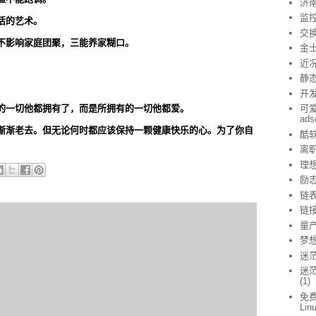
济
监
生活的艺术。
交
不影响家庭团聚，三能养家糊口。
金
近
静态
开
的一切他都拥有了，而是所拥有的一切他都爱。
可爱
ad
渐渐老去。但无论何时都应该保持一颗健康快乐的心。为了你自
酷
离
理
励
链
链
量
梦
迷
迷茫
(1)
免费
Lin