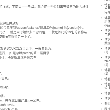
博
字和描述，下面会一一列举。我会把一些特别需要留意的地方标注
自
程
博客
新浪
 把源码包解压并放好
qq
包解压到/usr/src/asianux/BUILD/%{name}-%{version}中。
博客
两种情况：一就是同时编译多个源码包，二就是源码的tar包的名称与
百
用-n参数指定一下了。
博客
数据
博客
或放到SOURCES目录下。一般参数为：
(1)
补丁进行，-p1是忽略patch的第一层目录
打上指定的补丁，-b是指生成备份文件
博
zb
(1)
博
(1)
开。
dir目录。
博客
博客
文件解压缩。
设 
。
博客
压缩。
博
newdir，并在此目录产生rpm套件。
测
h level。
程
atch ?p 0。