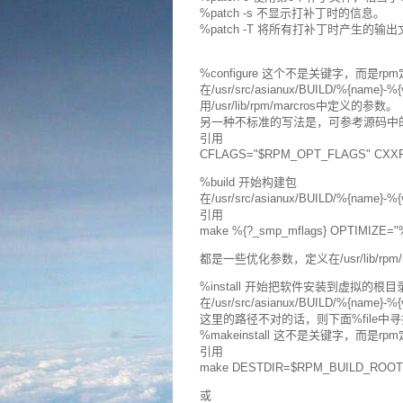
%patch -s 不显示打补丁时的信息。
%patch -T 将所有打补丁时产生的输
%configure 这个不是关键字，而是r
在/usr/src/asianux/BUILD/%{n
用/usr/lib/rpm/marcros中定义的参数。
另一种不标准的写法是，可参考源码中
引用
CFLAGS="$RPM_OPT_FLAGS" CXXFLAG
%build 开始构建包
在/usr/src/asianux/BUILD/%{na
引用
make %{?_smp_mflags} OPTIMIZE="%{
都是一些优化参数，定义在/usr/lib/rpm/m
%install 开始把软件安装到虚拟的根目
在/usr/src/asianux/BUILD/%{na
这里的路径不对的话，则下面%file中
%makeinstall 这不是关键字，而
引用
make DESTDIR=$RPM_BUILD_ROOT i
或