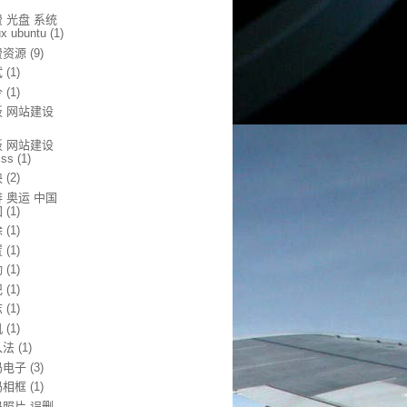
 光盘 系统
ux ubuntu
(1)
费资源
(9)
试
(1)
令
(1)
板 网站建设
板 网站建设
css
(1)
块
(2)
 奥运 中国
国
(1)
除
(1)
置
(1)
动
(1)
记
(1)
志
(1)
机
(1)
入法
(1)
码电子
(3)
码相框
(1)
码照片 误删