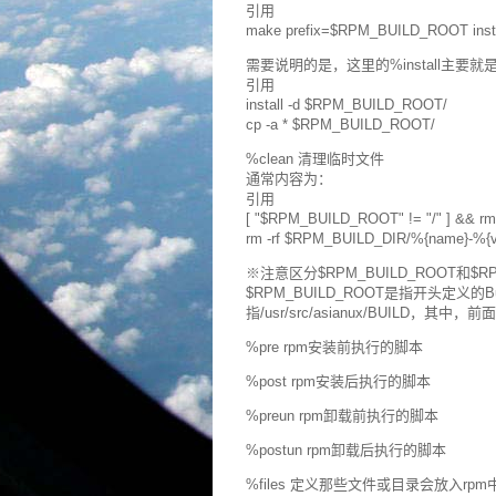
引用
make prefix=$RPM_BUILD_ROOT insta
需要说明的是，这里的%install主要
引用
install -d $RPM_BUILD_ROOT/
cp -a * $RPM_BUILD_ROOT/
%clean 清理临时文件
通常内容为：
引用
[ "$RPM_BUILD_ROOT" != "/" ] && r
rm -rf $RPM_BUILD_DIR/%{name}-%{v
※注意区分$RPM_BUILD_ROOT和$RP
$RPM_BUILD_ROOT是指开头定义的Bui
指/usr/src/asianux/BUILD，其中
%pre rpm安装前执行的脚本
%post rpm安装后执行的脚本
%preun rpm卸载前执行的脚本
%postun rpm卸载后执行的脚本
%files 定义那些文件或目录会放入rpm