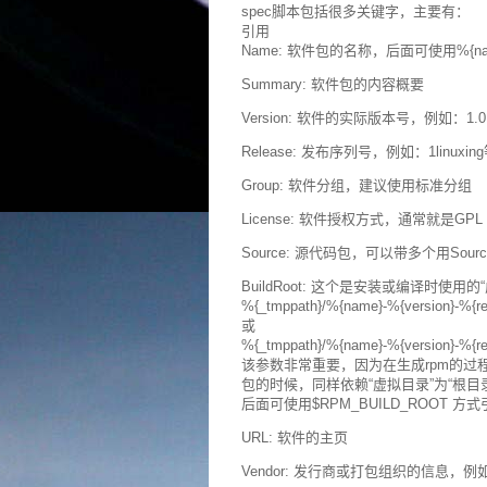
spec脚本包括很多关键字，主要有：
引用
Name: 软件包的名称，后面可使用%{n
Summary: 软件包的内容概要
Version: 软件的实际版本号，例如：1.0
Release: 发布序列号，例如：1linux
Group: 软件分组，建议使用标准分组
License: 软件授权方式，通常就是GPL
Source: 源代码包，可以带多个用Source
BuildRoot: 这个是安装或编译时
%{_tmppath}/%{name}-%{version}-%{rel
或
%{_tmppath}/%{name}-%{version}-%{rel
该参数非常重要，因为在生成rpm的过程中
包的时候，同样依赖“虚拟目录”为“根目
后面可使用$RPM_BUILD_ROOT 方
URL: 软件的主页
Vendor: 发行商或打包组织的信息，例如Red