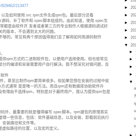
►
20
m/829462/213477
►
20
及如何使用.src.rpm文件生成rpm包。最后部分还看
►
20
ar.gz源码、补丁软件和.spec脚本组成的。由此知道，使用.spec生
►
20
rpm通常都是由软件开 发者或者第三方的专业制作人根据源码调试好
►
20
关的版本，不会遇到太大的问题。
m是不够的。常见有两个原因值得我们去了解用如何用源码制作
►
20
▼
20
►
的。
提供rpm方式的二进制软件包，以便用户选择使用。但也很常见
►
部分的编译和安装需要用户自行解决。我不想深究对错问题，反
►
►
套软件
打包文件，甚至比制作rpm要简单很多。但如果您想在安装的过程中就
▼
m方式通常 是是唯一的方法。而且rpm还有数据库协助软件升
没有理由不选择rpm，特别是对于最终用户，我认为提供rpm包是
外，最重要的就是懂得编写.spec脚本。rpm建包的原理其实
整理一些信息，包括：软件基础信息，以及安装、卸载前后执行
，安装路径和文件等。
楚虚拟路径的位置，以及宏的定义。
►