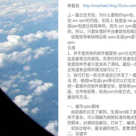
转载自:
http://machael.blog.51cto.co
上一篇日志写到，为什么要制作rpm包，以
到.src.rpm的内容，实际上 就是由.t
成rpm包是比较简单的，因为.src.
的，所以，只要处理好平台兼容性和相
但我觉得单纯明白用.spec生成rp
rpm：
引用
1、并不是所有的软件都提供.rpm方式
这是最常见的原因。负责任的开发者应
就是软件作者只是发布了源码，最后一
正知道有这样的情况就可以了；
2、自行打包一些文件或自己开发了一
当 然，使用tar包或cpio等也可以
把一套额外的软件部署完毕，那使用rp
级、文件校验等，结合yum升级方式，
最佳的方法。
一、编写spec脚本
由前面的日志了解到，生成rpm除了源码
并不复杂，可以理解为按照标准的格式
的脚本，对源码包解压、打补丁、编译
实际过程中，最关键的地方，是要清
二、关键字