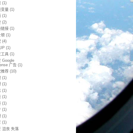
境
(1)
境变量
(1)
南
(1)
控
(2)
换链接
(1)
士顿
(1)
况
(4)
IP
(1)
发工具
(1)
 Google
sense 广告
(1)
软推荐
(10)
职
(1)
想
(1)
志
(1)
表
(1)
接
(1)
产
(1)
想
(1)
茫
(1)
 沮丧 失落