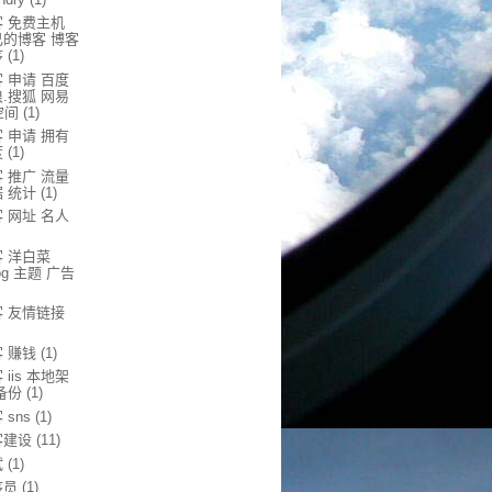
客 免费主机
己的博客 博客
序
(1)
 申请 百度
.搜狐 网易
空间
(1)
 申请 拥有
度
(1)
 推广 流量
 统计
(1)
 网址 名人
客 洋白菜
log 主题 广告
客 友情链接
 赚钱
(1)
 iis 本地架
备份
(1)
 sns
(1)
客建设
(11)
试
(1)
序员
(1)