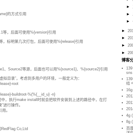
►
ame}的方式引用
►
►
►
20
.1等，后面可使用%{version}引用
►
20
ing等，标明第几次打包，后面可使用%{release}引用
►
20
►
20
博客
139
1、Source2等源，后面也可以用%{source1}、%{source2}引用
sn
使用的“虚拟目录”，考虑到多用户的环境，一般定义为：
13
结
ease}-root
16g
ease}-buildroot-%(%{__id_u} -n}
201
，执行make install时就会把软件安装到上述的路径中，在打
201
录”进行操作。
201
式引用。
4g
8g
百度
Flag Co,Ltd
洋