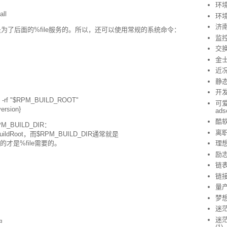
环
ll
环
济
就是为了后面的%file服务的。所以，还可以使用常规的系统命令：
监
交
金
近
静态
开
m -rf "$RPM_BUILD_ROOT"
可爱
ersion}
ad
酷
M_BUILD_DIR：
离
ldRoot，而$RPM_BUILD_DIR通常就是
，前面的才是%file需要的。
理
励
链
链
量
梦
迷
迷茫
中