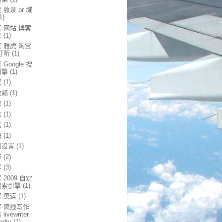
 收录 pr 域
1)
 网站 博客
录
(1)
 雅虎 淘宝
打听
(1)
 Google 搜
引擎
(1)
家
(1)
依赖
(1)
京
(1)
忘
(1)
试
(1)
码
(1)
码设置
(1)
译
(2)
客
(3)
 2009 自定
搜索引擎
(1)
 奥运
(1)
客 离线写作
livewriter
ndry
(1)