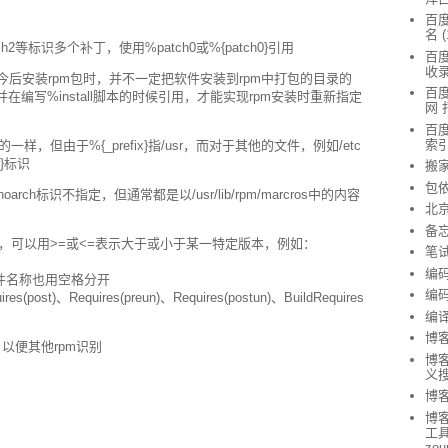
百度
名
(
tch2等标识多个补丁，使用%patch0或%{patch0}引用
百度
收
要是为了解决今后安装rpm包时，并不一定把软件安装到rpm中打包的目录的
百度
编写%install脚本的时候引用，才能实现rpm安装时重新指定
网 
百度
索
因和上面的一样，但由于%{_prefix}指/usr，而对于其他的文件，例如/etc
r}标识
搬
包
oarch标识不指定，但通常都是以/usr/lib/rpm/marcros中的内容
北
备
件包名称，可以用>=或<=表示大于或小于某一特定版本，例如：
笔
编
软件名称也用空格分开
编
s(post)、Requires(preun)、Requires(postun)、BuildRequires
编
博
，以便其他rpm识别
博客
义
博客
博
工具 
zou