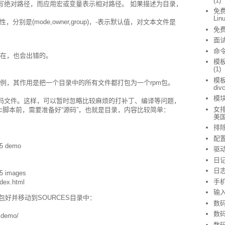
(1)
写绝对路径，而应用宏或变量表示相对路径。 如果描述为目录，
免费
Lin
装文件的属性，分别是(mode,owner,group)，-表示默认值，对文本文件是
免
面
命
不存在，也会出错的。
模
(1)
模
范例，其作用是把一个目录中的所有文件都打包为一个rpm包。
div
模
码文件。这样，可以暂时忽略比较麻烦的打补丁、编译等问题，
女排
ec脚本前，需要准备好“源码”，也就是目录，内容比较简单：
美
排
配
45 demo
驱
日
日
45 images
手
ndex.html
输
打包好并移动到SOURCES目录中：
数
数
z demo/
数