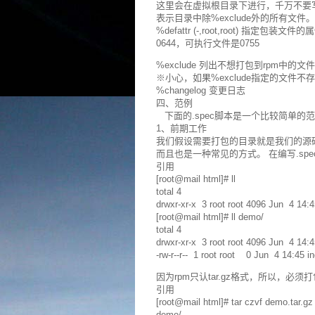
这里会在虚拟根目录下进行，千万不要
表示目录中除%exclude外的所有文件。
%defattr (-,root,root) 指定包
0644，可执行文件是0755
%exclude 列出不想打包到rpm中的文件
※小心，如果%exclude指定的文件
%changelog 变更日志
四、范例
下面的.spec脚本是一个比较简单的
1、前期工作
我们假设需要打包的目录就是我们的源
而且也是一种常见的方式。 在编写.sp
引用
[root@mail html]# ll
total 4
drwxr-xr-x 3 root root 4096 Jun 4 14:
[root@mail html]# ll demo/
total 4
drwxr-xr-x 3 root root 4096 Jun 4 14:
-rw-r--r-- 1 root root 0 Jun 4 14:45 i
因为rpm只认tar.gz格式，所以，必须
引用
[root@mail html]# tar czvf demo.tar.g
demo/