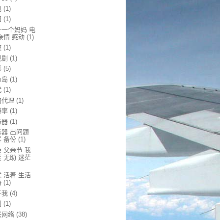
包
(1)
归
(1)
十一个妈妈 电
亲情 感动
(1)
波
(1)
视剧
(1)
影
(5)
鱼岛
(1)
代
(1)
向代理
(1)
辨率
(1)
务器
(1)
务器 出问题
 备份
(1)
 父亲节 我
 无助 迷茫
 活着 生活
悟
(1)
于我
(4)
剧
(1)
联网络
(38)