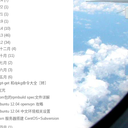
24
(7)
22
(1)
21
(1)
19
(1)
14
(10)
13
(46)
12
(34)
十二月
(4)
十月
(11)
七月
(2)
六月
(3)
五月
(6)
apt-get 和dpkg命令大全［转］
光光
rpm包的rpmbuild spec文件详解
ubuntu 12.04 openvpn 攻略
ubuntu 12.04 中文环境相关设置
svn 服务器搭建 CentOS+Subversion
四月
(1)