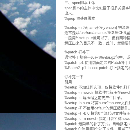
三、spec脚本主体
spec脚本的主体中也包括了很多关键
出来。
%prep 预处理脚本
%setup -n %{name}-%{version}
通常是从/usr/src/asianux/SOURCES里的
一般用%setup -c就可以了，但有
解压出来的目录不一致，此时，就需要使
%patch 打补丁
通常补丁都会一起在源码tar.gz包中，
%patch -p1 使用前面定义的Patch
%Patch2 -p1 -b xxx.patch 
◎补充一下
引用
%setup 不加任何选项，仅将软件包打
%setup -n newdir 将软件包解压在new
%setup -c 解压缩之前先产生目录。
%setup -b num 将第num个source
%setup -T 不使用default的解压缩操作
%setup -T -b 0 将第0个源代码文件解
%setup -c -n newdir 指定目录名称
%patch 最简单的补丁方式，自动指定patc
%patch 0 使用第0个补丁文件，相当于%p