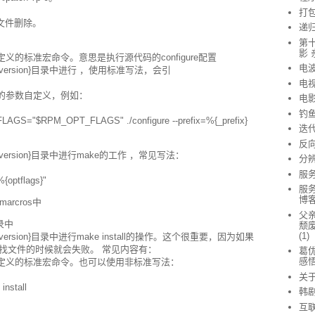
打
出文件删除。
递
第
影 
pm定义的标准宏命令。意思是执行源代码的configure配置
电
ame}-%{version}目录中进行 ，使用标准写法，会引
电
的参数自定义，例如：
电
钓
S="$RPM_OPT_FLAGS" ./configure --prefix=%{_prefix}
迭
反
me}-%{version}目录中进行make的工作 ，常见写法：
分
服
optflags}"
服
博客
arcros中
父亲
录中
颓废
(1)
me}-%{version}目录中进行make install的操作。这个很重要，因为如果
寻找文件的时候就会失败。 常见内容有：
葛优
感
是rpm定义的标准宏命令。也可以使用非标准写法：
关
nstall
韩
互