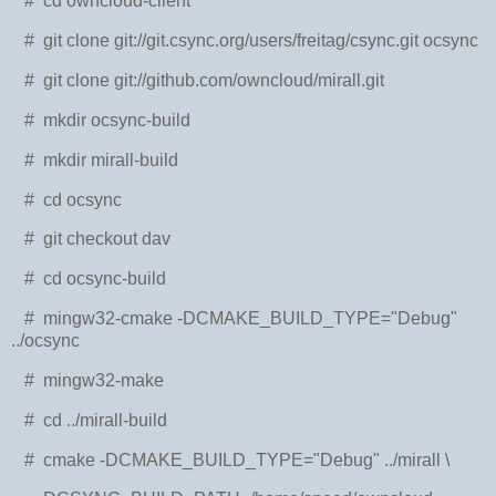
# cd owncloud-client
# git clone git://git.csync.org/users/freitag/csync.git ocsync
# git clone git://github.com/owncloud/mirall.git
# mkdir ocsync-build
# mkdir mirall-build
# cd ocsync
# git checkout dav
# cd ocsync-build
# mingw32-cmake -DCMAKE_BUILD_TYPE="Debug"
../ocsync
# mingw32-make
# cd ../mirall-build
# cmake -DCMAKE_BUILD_TYPE="Debug" ../mirall \