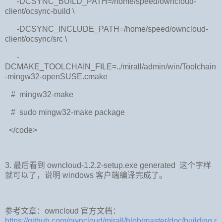
-DCSYNC_BUILD_PATH=/home/speed/owncloud-
client/ocsync-build \
-DCSYNC_INCLUDE_PATH=/home/speed/owncloud-
client/ocsync/src \
-
DCMAKE_TOOLCHAIN_FILE=../mirall/admin/win/Toolchain
-mingw32-openSUSE.cmake
# mingw32-make
# sudo mingw32-make package
</code>
3.
最后看到
owncloud-1.2.2-setup.exe generated
这个字样
就可以了，说明
windows
客户端编译完成了。
参考文章：
owncloud
官方文档：
https://github.com/owncloud/mirall/blob/master/doc/building.r